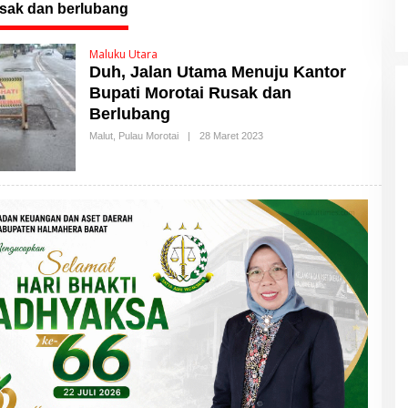
usak dan berlubang
Maluku Utara
Duh, Jalan Utama Menuju Kantor
Bupati Morotai Rusak dan
Berlubang
Malut
,
Pulau Morotai
|
28 Maret 2023
O
L
E
H
M
A
L
U
T
T
I
M
E
S