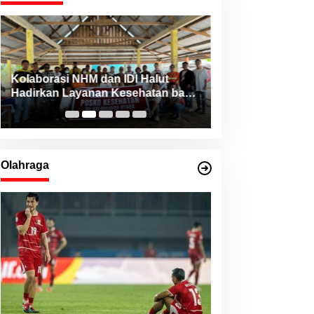
Kolaborasi NHM dan IDI Halut
Pemda Haltim da
Hadirkan Layanan Kesehatan bagi
Teken MoU Pelay
Warga Terdampak Bencana Kao
Barat
Olahraga