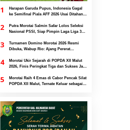
1
Harapan Garuda Pupus, Indonesia Gagal
ke Semifinal Piala AFF 2026 Usai Ditahan
Singapura 1-1
2
Putra Morotai Salmin Safar Lolos Seleksi
Nasional PSSI, Siap Pimpin Laga Liga 3
hingga EPA Liga 1
3
Turnamen Domino Morotai 2026 Resmi
Dibuka, Wabup Rio: Ajang Pererat
Persaudaraan dan Promosi Daerah
4
Morotai Ukir Sejarah di POPDA XII Malut
2026, Finis Peringkat Tiga dan Sukses Jadi
Tuan Rumah
5
Morotai Raih 4 Emas di Cabor Pencak Silat
POPDA XII Malut, Ternate Keluar sebagai
Juara Umum