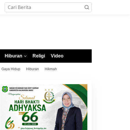
Hiburan
Religi
Video
Gaya Hidup
Hiburan
Hikmah
orotai Raih 4 Emas di
Sejumlah Cabor POPDA XII
abor Pencak Silat POPDA
Malut Berakhir, Atletik
II Malut, Ternate Keluar
Resmi Ditutup dengan
ebagai Juara Umum
Pengalungan Medali