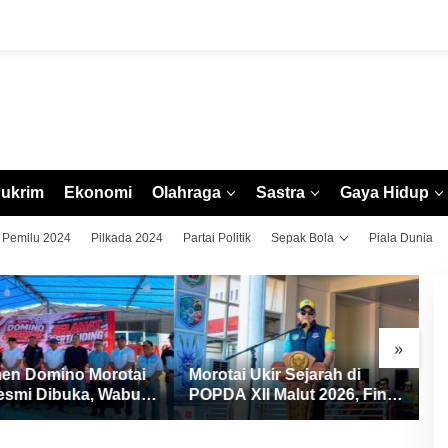
ukrim
Ekonomi
Olahraga
Sastra
Gaya Hidup
Pemilu 2024
Pilkada 2024
Partai Politik
Sepak Bola
Piala Dunia
»
en Domino Morotai
Morotai Ukir Sejarah di
M
esmi Dibuka, Wabup
POPDA XII Malut 2026, Finis
C
ang Pererat
Peringkat Tiga dan Sukses
X
daraan dan Promosi
Jadi Tuan Rumah
s