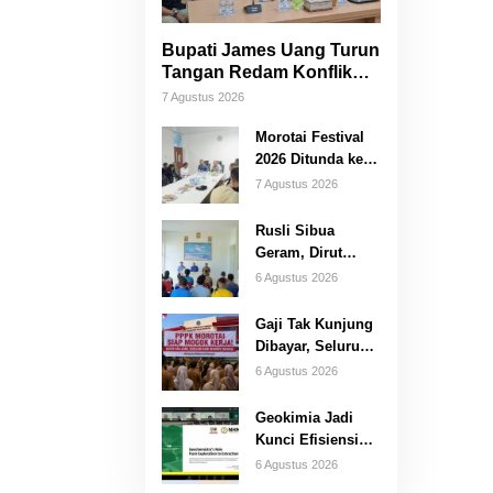
Bupati James Uang Turun
Tangan Redam Konflik
Bataka–Tuguis, Pemkab
7 Agustus 2026
Siap Bantu Korban dan
Verifikasi Kerugian
Morotai Festival
2026 Ditunda ke
Oktober, Pemda
7 Agustus 2026
Morotai Bidik
Lebih Banyak
Rusli Sibua
Wisatawan
Geram, Dirut
PDAM Dicopot
6 Agustus 2026
Usai Warga
Berhari-hari
Gaji Tak Kunjung
Tanpa Air Bersih
Dibayar, Seluruh
PPPK Morotai
6 Agustus 2026
Ancam Mogok
Kerja
Geokimia Jadi
Kunci Efisiensi
Pertambangan
6 Agustus 2026
Emas,