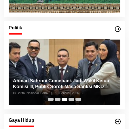
Politik
Ahmad Sahroni Comeback Jadi Wakil Ketua
N
Komisi III, Publik Soroti Masa Sanksi MKD
S
Di Berita, Nasional, Politik
|
19 Februari 2026
Di 
Gaya Hidup