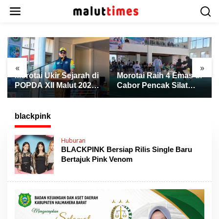
L
e
w
a
t
i
k
«
»
e
Morotai Ukir Sejarah di
Morotai Raih 4 Emas di
k
POPDA XII Malut 2026,
Cabor Pencak Silat
o
Finis Peringkat Tiga
POPDA XII Malut,
n
dan Sukses Jadi Tuan
Ternate Keluar sebagai
t
Rumah
Juara Umum
blackpink
e
n
Huburan
BLACKPINK Bersiap Rilis Single Baru
Bertajuk Pink Venom