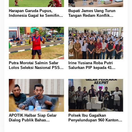
Harapan Garuda Pupus,
Bupati James Uang Turun
Indonesia Gagal ke Semifinal
Tangan Redam Konflik
Piala AFF 2026 Usai Ditahan
Bataka–Tuguis, Pemkab Siap
Singapura 1-1
Bantu Korban dan Verifikasi
Kerugian
Putra Morotai Salmin Safar
Irine Yusiana Roba Putri
Lolos Seleksi Nasional PSSI,
Salurkan PIP kepada 41
Siap Pimpin Laga Liga 3
Siswa SMK Bina Insani
hingga EPA Liga 1
Halbar, Serap Aspirasi
Pendidikan Warga
APOTIK Halbar Siap Gelar
Polsek Ibu Gagalkan
Dialog Publik Bahas
Penyelundupan 960 Kantong
Penerapan Pasal 256 KUHP
Captikus Tujuan Ternate
terhadap Demonstran RSUD