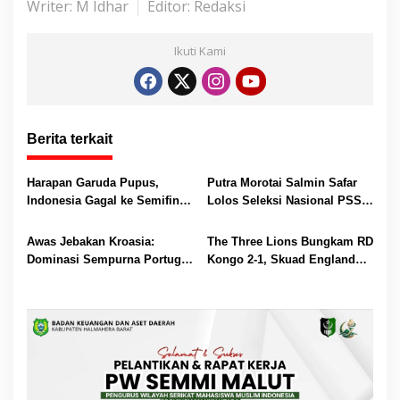
Writer: M Idhar
Editor: Redaksi
p
o
g
p
k
er
Ikuti Kami
Berita terkait
Harapan Garuda Pupus,
Putra Morotai Salmin Safar
Indonesia Gagal ke Semifinal
Lolos Seleksi Nasional PSSI,
Piala AFF 2026 Usai Ditahan
Siap Pimpin Laga Liga 3
Singapura 1-1
hingga EPA Liga 1
Awas Jebakan Kroasia:
The Three Lions Bungkam RD
Dominasi Sempurna Portugal
Kongo 2-1, Skuad England
Bisa Berakhir Tragis!
Malut Ajak Suporter Rayakan
Kemenangan dengan Tertib