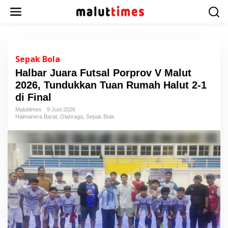
L
e
w
a
t
i
Sepak Bola
k
Halbar Juara Futsal Porprov V Malut
e
2026, Tundukkan Tuan Rumah Halut 2-1
k
o
di Final
n
Maluttimes
9 Juni 2026
t
Halmahera Barat
,
Olahraga
,
Sepak Bola
e
n