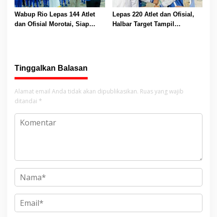
Wabup Rio Lepas 144 Atlet
Lepas 220 Atlet dan Ofisial,
dan Ofisial Morotai, Siap
Halbar Target Tampil
Berburu Medali di Porprov V
Maksimal di Porprov V
Malut
Maluku Utara
Tinggalkan Balasan
Alamat email Anda tidak akan dipublikasikan.
Ruas yang wajib
ditandai
*