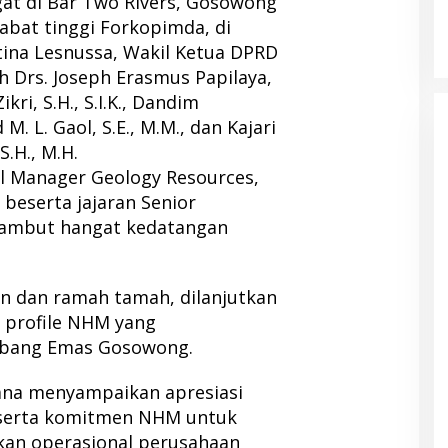
at di Bar Two Rivers, Gosowong
jabat tinggi Forkopimda, di
tina Lesnussa, Wakil Ketua DPRD
ah Drs. Joseph Erasmus Papilaya,
kri, S.H., S.I.K., Dandim
M. L. Gaol, S.E., M.M., dan Kajari
.H., M.H.
 Manager Geology Resources,
beserta jajaran Senior
ambut hangat kedatangan
an dan ramah tamah, dilanjutkan
 profile NHM yang
bang Emas Gosowong.
na menyampaikan apresiasi
 serta komitmen NHM untuk
kan operasional perusahaan