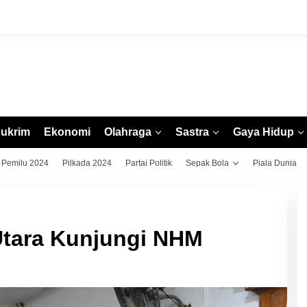
ukrim
Ekonomi
Olahraga
Sastra
Gaya Hidup
Pemilu 2024
Pilkada 2024
Partai Politik
Sepak Bola
Piala Dunia
Utara Kunjungi NHM