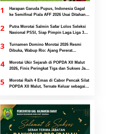
1
Harapan Garuda Pupus, Indonesia Gagal
ke Semifinal Piala AFF 2026 Usai Ditahan
Singapura 1-1
2
Putra Morotai Salmin Safar Lolos Seleksi
Nasional PSSI, Siap Pimpin Laga Liga 3
hingga EPA Liga 1
3
Turnamen Domino Morotai 2026 Resmi
Dibuka, Wabup Rio: Ajang Pererat
Persaudaraan dan Promosi Daerah
4
Morotai Ukir Sejarah di POPDA XII Malut
2026, Finis Peringkat Tiga dan Sukses Jadi
Tuan Rumah
5
Morotai Raih 4 Emas di Cabor Pencak Silat
POPDA XII Malut, Ternate Keluar sebagai
Juara Umum