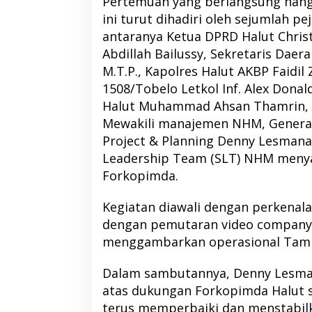
Pertemuan yang berlangsung hang
ini turut dihadiri oleh sejumlah pe
antaranya Ketua DPRD Halut Chris
Abdillah Bailussy, Sekretaris Daer
M.T.P., Kapolres Halut AKBP Faidil Zi
1508/Tobelo Letkol Inf. Alex Donald 
Halut Muhammad Ahsan Thamrin, S
Mewakili manajemen NHM, General
Project & Planning Denny Lesmana 
Leadership Team (SLT) NHM meny
Forkopimda.
Kegiatan diawali dengan perkenal
dengan pemutaran video company
menggambarkan operasional Tam
Dalam sambutannya, Denny Lesma
atas dukungan Forkopimda Halut
terus memperbaiki dan menstabil