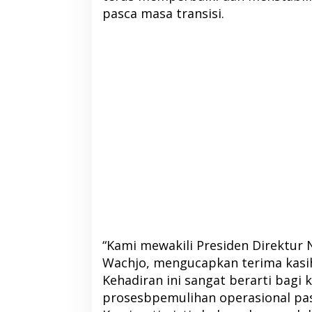
pasca masa transisi.
DPP PKB Tunjuk 
Pimpin DPC PKB H
2026-2031
Di Berita, Halmahera Barat, P
“Kami mewakili Presiden Direktur 
Wachjo, mengucapkan terima kasi
Kehadiran ini sangat berarti bagi 
prosesbpemulihan operasional pasca