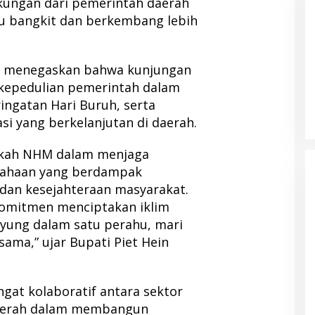
kungan dari pemerintah daerah
 bangkit dan berkembang lebih
a, menegaskan bahwa kunjungan
luas Akses
Kolaborasi NHM dan IDI Halut
kepedulian pemerintah dalam
 Anak, Didukung
Hadirkan Layanan Kesehatan bagi
ingatan Hari Buruh, serta
raphy Bantuan
Warga Terdampak Bencana Kao
i yang berkelanjutan di daerah.
Barat
gkah NHM dalam menjaga
sahaan yang berdampak
dan kesejahteraan masyarakat.
omitmen menciptakan iklim
ayung dalam satu perahu, mari
sama,” ujar Bupati Piet Hein
at kolaboratif antara sektor
aerah dalam membangun