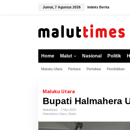
L
Jumat, 7 Agustus 2026
Indeks Berita
e
w
a
t
i
k
e
k
o
Home
Malut
Nasional
Politik
H
n
t
Maluku Utara
Perkara
Peristiwa
Pendidikan
e
n
Maluku Utara
Bupati Halmahera 
Maluttimes
2 Mei 2025
Halmahera Utara
,
Malut