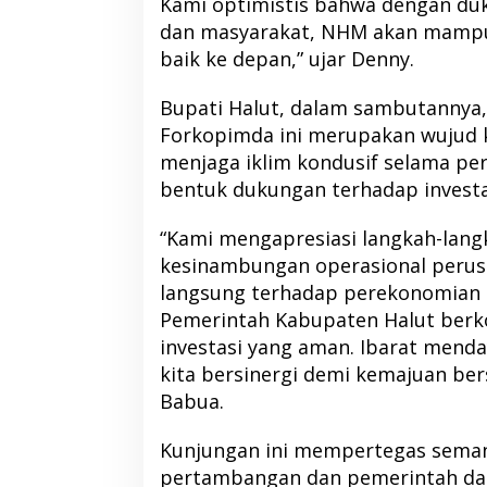
Kami optimistis bahwa dengan du
dan masyarakat, NHM akan mampu
baik ke depan,” ujar Denny.
Bupati Halut, dalam sambutanny
RSUD Tobelo Per
Forkopimda ini merupakan wujud 
Layanan Jantung
menjaga iklim kondusif selama per
Alat Echocardiog
bentuk dukungan terhadap investas
NHM
“Kami mengapresiasi langkah-lan
kesinambungan operasional peru
langsung terhadap perekonomian 
Pemerintah Kabupaten Halut berk
investasi yang aman. Ibarat mend
kita bersinergi demi kemajuan ber
Babua.
Kunjungan ini mempertegas semang
pertambangan dan pemerintah d