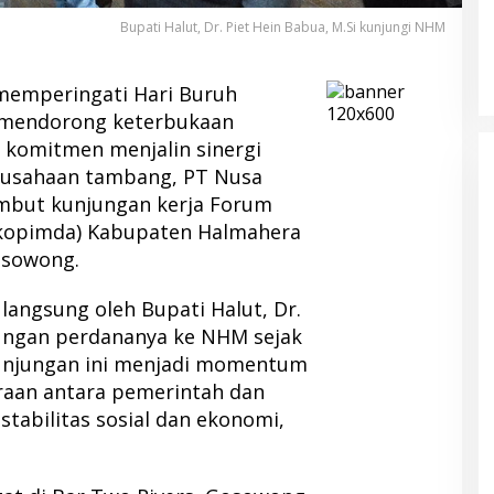
Bupati Halut, Dr. Piet Hein Babua, M.Si kunjungi NHM
emperingati Hari Buruh
us mendorong keterbukaan
 komitmen menjalin sinergi
rusahaan tambang, PT Nusa
mbut kunjungan kerja Forum
rkopimda) Kabupaten Halmahera
osowong.
angsung oleh Bupati Halut, Dr.
njungan perdananya ke NHM sejak
Kunjungan ini menjadi momentum
aan antara pemerintah dan
tabilitas sosial dan ekonomi,