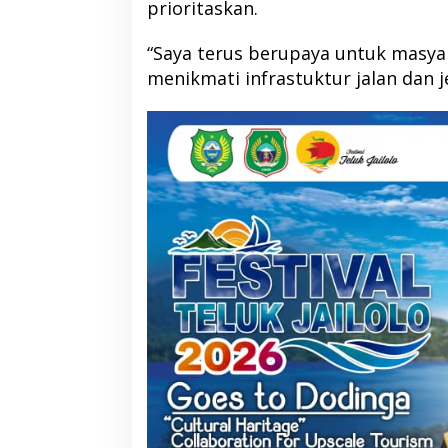
prioritaskan.
“Saya terus berupaya untuk masyar
menikmati infrastuktur jalan dan 
DPP PKB Tunjuk 
Pimpin DPC PKB H
2026-2031
Di Berita, Halmahera Barat, P