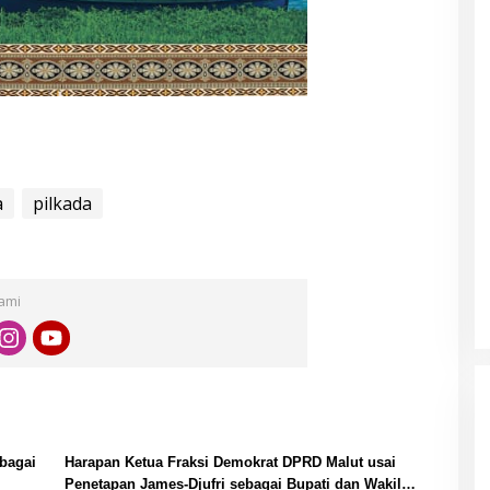
r
a
pilkada
Kami
bagai
Harapan Ketua Fraksi Demokrat DPRD Malut usai
Penetapan James-Djufri sebagai Bupati dan Wakil