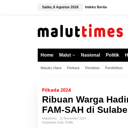
L
Sabtu, 8 Agustus 2026
Indeks Berita
e
w
a
t
i
k
e
k
o
Home
Malut
Nasional
Politik
H
n
t
Maluku Utara
Perkara
Peristiwa
Pendidikan
e
n
Pilkada 2024
Ribuan Warga Hadi
FAM-SAH di Sulabes
Maluttimes
11 November 2024
Kepulauan Sula
,
Politik