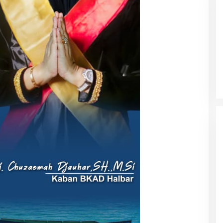
luas Akses
Kolaborasi NHM dan IDI Halut
 Anak, Didukung
Hadirkan Layanan Kesehatan bagi
raphy Bantuan
Warga Terdampak Bencana Kao
Barat