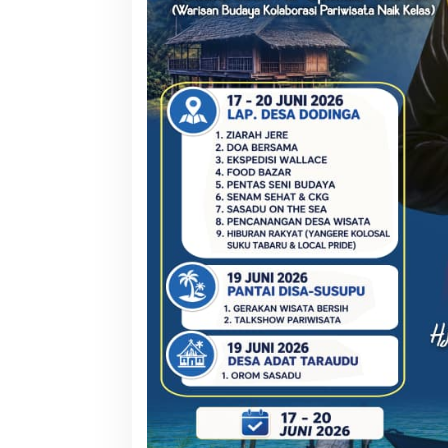
RSUD Tobelo Per
Layanan Jantung
Alat Echocardiog
NHM