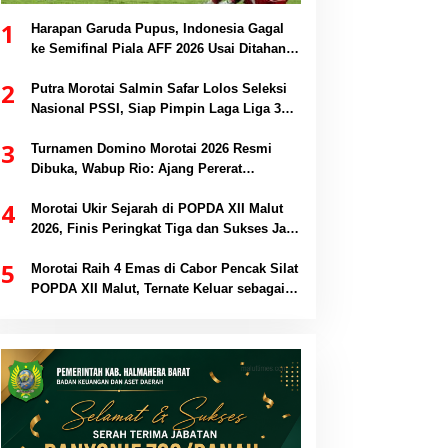
1
Harapan Garuda Pupus, Indonesia Gagal
ke Semifinal Piala AFF 2026 Usai Ditahan
Singapura 1-1
2
Putra Morotai Salmin Safar Lolos Seleksi
Nasional PSSI, Siap Pimpin Laga Liga 3
hingga EPA Liga 1
3
Turnamen Domino Morotai 2026 Resmi
Dibuka, Wabup Rio: Ajang Pererat
Persaudaraan dan Promosi Daerah
4
Morotai Ukir Sejarah di POPDA XII Malut
2026, Finis Peringkat Tiga dan Sukses Jadi
Tuan Rumah
5
Morotai Raih 4 Emas di Cabor Pencak Silat
POPDA XII Malut, Ternate Keluar sebagai
Juara Umum