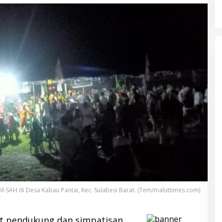
-SAH di Desa Kabau Pantai, Kec. Sulabesi Barat. (Tem/maluttimes.com)
t pendukung dan simpatisan