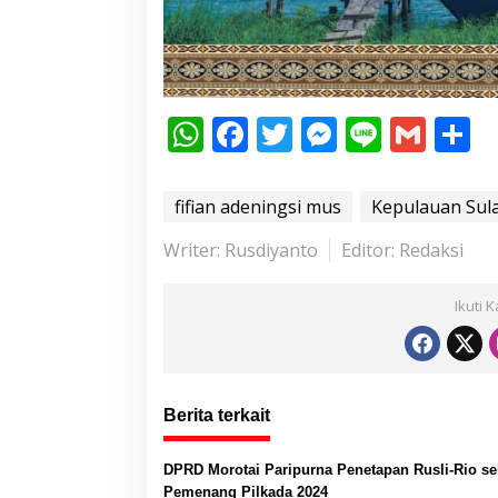
W
F
T
M
Li
G
S
h
ac
w
e
n
m
h
at
e
itt
ss
e
ai
a
fifian adeningsi mus
Kepulauan Sul
s
b
er
e
l
e
Writer: Rusdiyanto
Editor: Redaksi
A
o
n
p
o
g
Ikuti 
p
k
er
Berita terkait
DPRD Morotai Paripurna Penetapan Rusli-Rio se
Pemenang Pilkada 2024