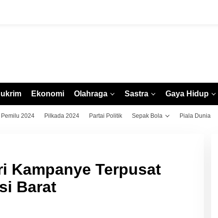
ukrim
Ekonomi
Olahraga
Sastra
Gaya Hidup
Pemilu 2024
Pilkada 2024
Partai Politik
Sepak Bola
Piala Dunia
ri Kampanye Terpusat
i Barat