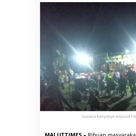
Suasana kampanye terpusat FAM
MALUTTIMES –
Ribuan masyaraka