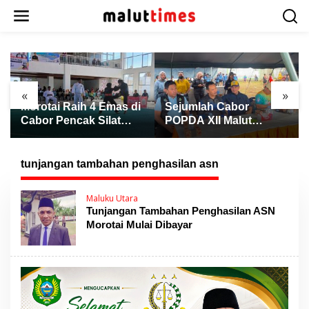
L
e
w
a
t
i
k
«
»
e
Morotai Raih 4 Emas di
Sejumlah Cabor
k
Cabor Pencak Silat
POPDA XII Malut
o
POPDA XII Malut,
Berakhir, Atletik Resmi
n
Ternate Keluar sebagai
Ditutup dengan
t
Juara Umum
Pengalungan Medali
tunjangan tambahan penghasilan asn
e
n
Maluku Utara
Tunjangan Tambahan Penghasilan ASN
Morotai Mulai Dibayar