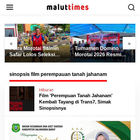
L
e
w
a
t
i
k
«
»
e
Putra Morotai Salmin
Turnamen Domino
k
Safar Lolos Seleksi
Morotai 2026 Resmi
o
Nasional PSSI, Siap
Dibuka, Wabup Rio:
n
Pimpin Laga Liga 3
Ajang Pererat
t
hingga EPA Liga 1
Persaudaraan dan
sinopsis film perempauan tanah jahanam
e
Promosi Daerah
n
Hiburan
Film ‘Perempuan Tanah Jahanam’
Kembali Tayang di Trans7, Simak
Sinopsisnya