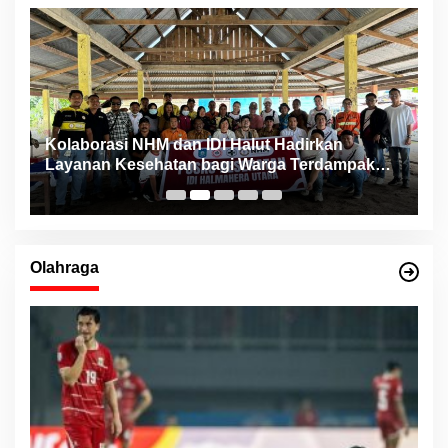
ng
Kolaborasi NHM dan IDI Halut Hadirkan
P
Layanan Kesehatan bagi Warga Terdampak
P
Bencana Kao Barat
Olahraga