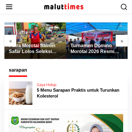
L
e
w
a
t
i
k
«
»
e
Putra Morotai Salmin
Turnamen Domino
k
Safar Lolos Seleksi
Morotai 2026 Resmi
o
Nasional PSSI, Siap
Dibuka, Wabup Rio:
n
Pimpin Laga Liga 3
Ajang Pererat
t
hingga EPA Liga 1
Persaudaraan dan
sarapan
e
Promosi Daerah
n
Gaya Hidup
5 Menu Sarapan Praktis untuk Turunkan
Kolesterol