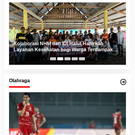
ng
Kolaborasi NHM dan IDI Halut Hadirkan
P
Layanan Kesehatan bagi Warga Terdampak
P
Bencana Kao Barat
Olahraga