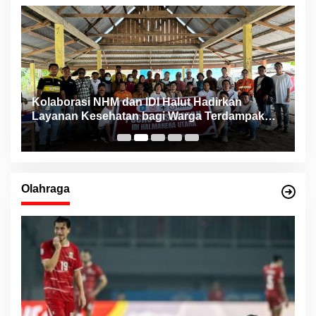
ng
Kolaborasi NHM dan IDI Halut Hadirkan
P
Layanan Kesehatan bagi Warga Terdampak
P
Bencana Kao Barat
Olahraga