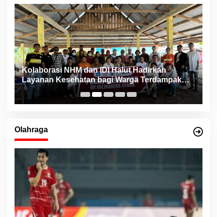
ng
Kolaborasi NHM dan IDI Halut Hadirkan
P
Layanan Kesehatan bagi Warga Terdampak
P
Bencana Kao Barat
Olahraga