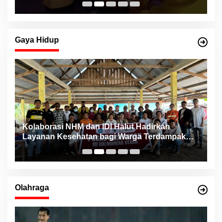
Gaya Hidup
ng
Kolaborasi NHM dan IDI Halut Hadirkan
P
Layanan Kesehatan bagi Warga Terdampak
P
Bencana Kao Barat
Olahraga