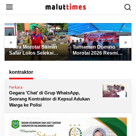
L
e
w
a
t
i
k
«
»
e
Putra Morotai Salmin
Turnamen Domino
k
Safar Lolos Seleksi
Morotai 2026 Resmi
o
Nasional PSSI, Siap
Dibuka, Wabup Rio:
n
Pimpin Laga Liga 3
Ajang Pererat
t
hingga EPA Liga 1
Persaudaraan dan
kontraktor
e
Promosi Daerah
n
Perkara
Gegara ‘Chat’ di Grup WhatsApp,
Seorang Kontraktor di Kepsul Adukan
Warga ke Polisi