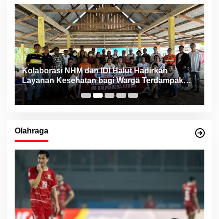
ng
Kolaborasi NHM dan IDI Halut Hadirkan
P
Layanan Kesehatan bagi Warga Terdampak
P
Bencana Kao Barat
Olahraga