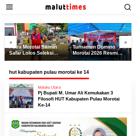
L
e
w
a
t
i
k
«
»
e
Putra Morotai Salmin
Turnamen Domino
k
Safar Lolos Seleksi
Morotai 2026 Resmi
o
Nasional PSSI, Siap
Dibuka, Wabup Rio:
n
Pimpin Laga Liga 3
Ajang Pererat
t
hingga EPA Liga 1
Persaudaraan dan
hut kabupaten pulau morotai ke 14
e
Promosi Daerah
n
Maluku Utara
Pj Bupati M. Umar Ali Kemukakan 3
Filosofi HUT Kabupaten Pulau Morotai
Ke-14