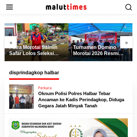
L
e
w
a
t
i
k
«
»
e
Putra Morotai Salmin
Turnamen Domino
k
Safar Lolos Seleksi
Morotai 2026 Resmi
o
Nasional PSSI, Siap
Dibuka, Wabup Rio:
n
Pimpin Laga Liga 3
Ajang Pererat
t
hingga EPA Liga 1
Persaudaraan dan
disprindagkop halbar
e
Promosi Daerah
n
Perkara
Oknum Polisi Polres Halbar Tebar
Ancaman ke Kadis Perindagkop, Diduga
Gegara Jatah Minyak Tanah