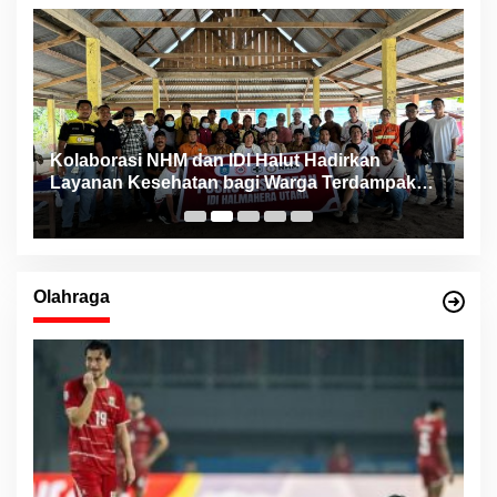
ng
Kolaborasi NHM dan IDI Halut Hadirkan
P
Layanan Kesehatan bagi Warga Terdampak
P
Bencana Kao Barat
Olahraga