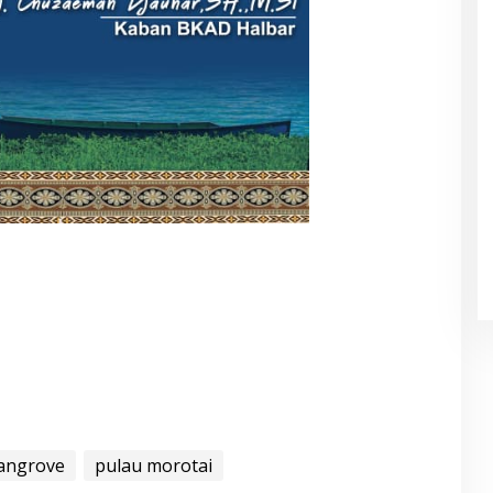
r
angrove
pulau morotai