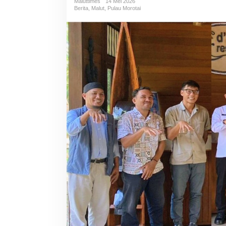
Maluttimes
14 Mei 2026
Berita
,
Malut
,
Pulau Morotai