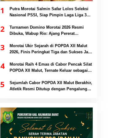
1
Putra Morotai Salmin Safar Lolos Seleksi
Nasional PSSI, Siap Pimpin Laga Liga 3
hingga EPA Liga 1
2
Turnamen Domino Morotai 2026 Resmi
Dibuka, Wabup Rio: Ajang Pererat
Persaudaraan dan Promosi Daerah
3
Morotai Ukir Sejarah di POPDA XII Malut
2026, Finis Peringkat Tiga dan Sukses Jadi
Tuan Rumah
4
Morotai Raih 4 Emas di Cabor Pencak Silat
POPDA XII Malut, Ternate Keluar sebagai
Juara Umum
5
Sejumlah Cabor POPDA XII Malut Berakhir,
Atletik Resmi Ditutup dengan Pengalungan
Medali