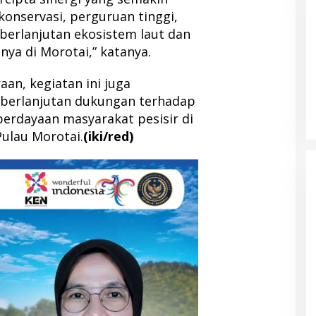
onservasi, perguruan tinggi,
erlanjutan ekosistem laut dan
ya di Morotai,” katanya.
n IDI Halut
Pemda Haltim dan Pemda Halut
an, kegiatan ini juga
 Kesehatan bagi
Teken MoU Pelayanan Kesehatan
erlanjutan dukungan terhadap
 Bencana Kao
erdayaan masyarakat pesisir di
ulau Morotai.
(iki/red)