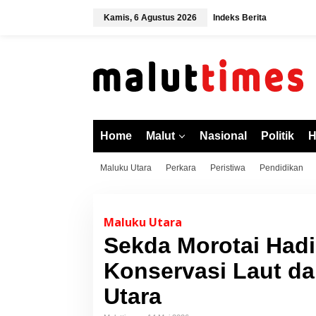
L
Kamis, 6 Agustus 2026
Indeks Berita
e
w
a
t
i
k
e
k
o
Home
Malut
Nasional
Politik
H
n
t
Maluku Utara
Perkara
Peristiwa
Pendidikan
e
n
Maluku Utara
Sekda Morotai Hadi
Konservasi Laut d
Utara