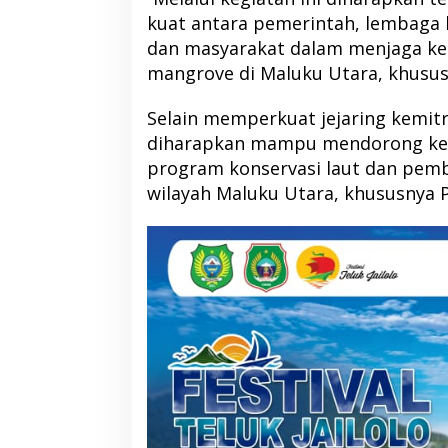
kuat antara pemerintah, lembaga k
dan masyarakat dalam menjaga keb
mangrove di Maluku Utara, khususn
RSUD Tobelo Perluas Akses
Kolaborasi NHM da
Selain memperkuat jejaring kemitra
Layanan Jantung Anak, Didukung
Hadirkan Layanan
diharapkan mampu mendorong keb
Alat Echocardiography Bantuan
Warga Terdampak
program konservasi laut dan pemb
NHM
Barat
wilayah Maluku Utara, khususnya P