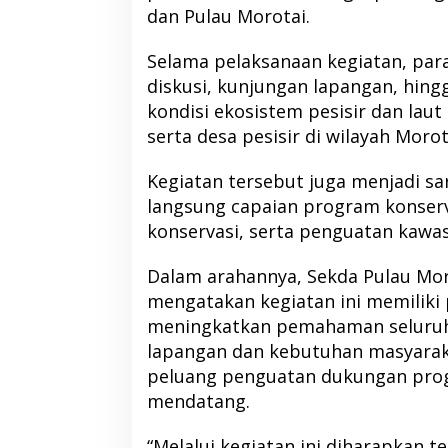
dan Pulau Morotai.
Selama pelaksanaan kegiatan, par
diskusi, kunjungan lapangan, hing
kondisi ekosistem pesisir dan laut
serta desa pesisir di wilayah Morot
Kegiatan tersebut juga menjadi sa
langsung capaian program konserv
konservasi, serta penguatan kawas
Dalam arahannya, Sekda Pulau Mo
DPP PKB Tunjuk Albert Hama
Bupati Morotai Ha
mengatakan kegiatan ini memiliki
Pimpin DPC PKB Halbar Periode
Malut, Tegaskan 
meningkatkan pemahaman seluruh 
2026-2031
Sinergi Pembang
Di Berita, Halmahera Barat, Politik
|
13 Juni 2026
Di Berita, Politik, Pulau Moro
lapangan dan kebutuhan masyarak
peluang penguatan dukungan prog
mendatang.
“Melalui kegiatan ini diharapkan t