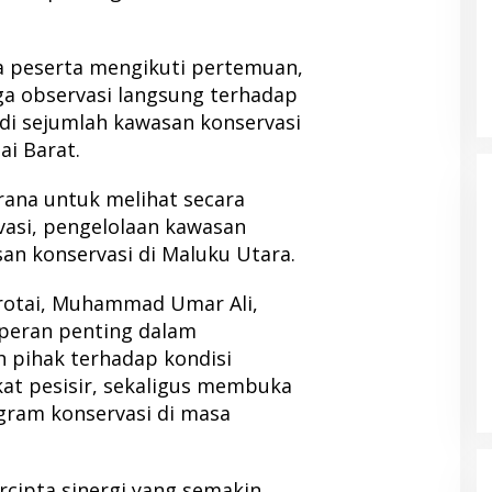
a peserta mengikuti pertemuan,
ga observasi langsung terhadap
 di sejumlah kawasan konservasi
ai Barat.
rana untuk melihat secara
asi, pengelolaan kawasan
an konservasi di Maluku Utara.
rotai, Muhammad Umar Ali,
diri Musda Golkar
Ahmad Sahroni Comeback Jadi
 peran penting dalam
Pentingnya
Wakil Ketua Komisi III, Publik Soroti
pihak terhadap kondisi
unan
Masa Sanksi MKD
tai
|
12 April 2026
Di Berita, Nasional, Politik
|
19 Februari 2026
at pesisir, sekaligus membuka
ram konservasi di masa
ercipta sinergi yang semakin