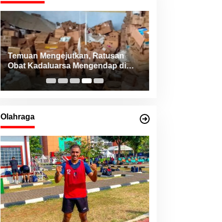
Temuan Mengejutkan, Ratusan
Konsistensi Haji
Obat Kadaluarsa Mengendap di
NHM Peduli Bant
RSUD Morotai dan Faskes sejak
dari Berbagai Da
2022
Utara
Olahraga