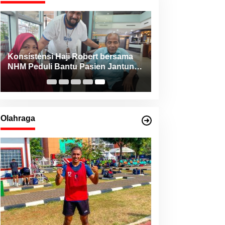
Konsistensi Haji Robert bersama
NHM Peduli Bantu Pasien Jantung
dari Berbagai Daerah di Maluku
Utara
Olahraga