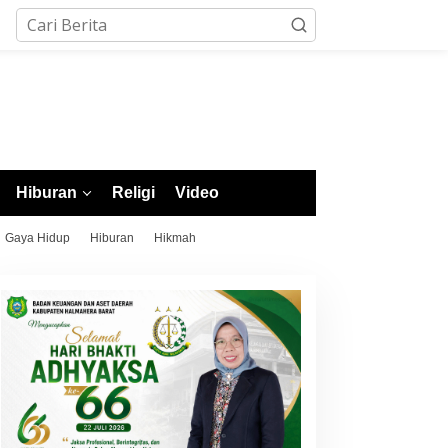
Hiburan
Religi
Video
Gaya Hidup
Hiburan
Hikmah
orotai Raih 4 Emas di
abor Pencak Silat POPDA
II Malut, Ternate Keluar
ebagai Juara Umum