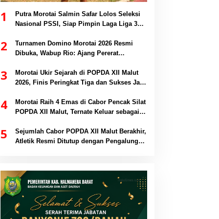
1
Putra Morotai Salmin Safar Lolos Seleksi
Nasional PSSI, Siap Pimpin Laga Liga 3
hingga EPA Liga 1
2
Turnamen Domino Morotai 2026 Resmi
Dibuka, Wabup Rio: Ajang Pererat
Persaudaraan dan Promosi Daerah
3
Morotai Ukir Sejarah di POPDA XII Malut
2026, Finis Peringkat Tiga dan Sukses Jadi
Tuan Rumah
4
Morotai Raih 4 Emas di Cabor Pencak Silat
POPDA XII Malut, Ternate Keluar sebagai
Juara Umum
5
Sejumlah Cabor POPDA XII Malut Berakhir,
Atletik Resmi Ditutup dengan Pengalungan
Medali