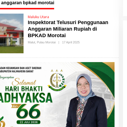
i anggaran bpkad morotai
Maluku Utara
Inspektorat Telusuri Penggunaan
Anggaran Miliaran Rupiah di
BPKAD Morotai
Malut
,
Pulau Morotai
|
17 April 2025
O
L
E
H
M
A
L
U
T
T
I
M
E
S