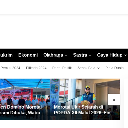
ukrim
Ekonomi
Olahraga
Sastra
Gaya Hidup
Pemilu 2024
Pilkada 2024
Partai Politik
Sepak Bola
Piala Dunia
»
en Domino Morotai
Morotai Ukir Sejarah di
M
esmi Dibuka, Wabup
POPDA XII Malut 2026, Finis
C
ang Pererat
Peringkat Tiga dan Sukses
X
daraan dan Promosi
Jadi Tuan Rumah
s