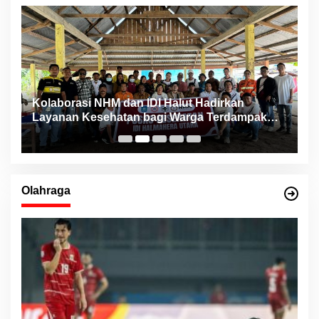
ng
Kolaborasi NHM dan IDI Halut Hadirkan
P
Layanan Kesehatan bagi Warga Terdampak
P
Bencana Kao Barat
Olahraga