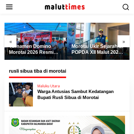
L
e
w
a
t
i
k
«
»
e
Turnamen Domino
Morotai Ukir Sejarah di
k
Morotai 2026 Resmi
POPDA XII Malut 2026,
o
Dibuka, Wabup Rio:
Finis Peringkat Tiga
n
Ajang Pererat
dan Sukses Jadi Tuan
t
Persaudaraan dan
Rumah
rusli sibua tiba di morotai
e
Promosi Daerah
n
Maluku Utara
Warga Antusias Sambut Kedatangan
Bupati Rusli Sibua di Morotai