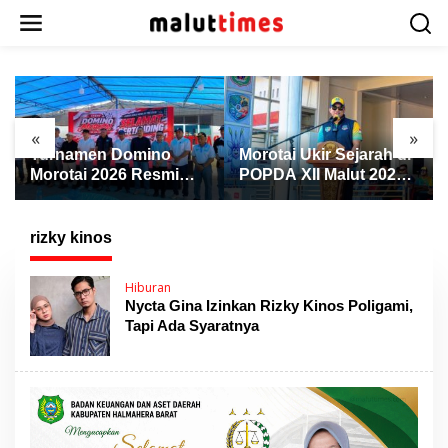
L
e
w
a
t
i
k
«
»
e
Turnamen Domino
Morotai Ukir Sejarah di
k
Morotai 2026 Resmi
POPDA XII Malut 2026,
o
Dibuka, Wabup Rio:
Finis Peringkat Tiga
n
Ajang Pererat
dan Sukses Jadi Tuan
t
Persaudaraan dan
Rumah
rizky kinos
e
Promosi Daerah
n
Hiburan
Nycta Gina Izinkan Rizky Kinos Poligami,
Tapi Ada Syaratnya