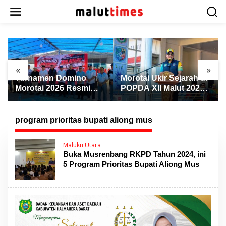
L
e
w
a
t
i
k
«
»
e
Turnamen Domino
Morotai Ukir Sejarah di
k
Morotai 2026 Resmi
POPDA XII Malut 2026,
o
Dibuka, Wabup Rio:
Finis Peringkat Tiga
n
Ajang Pererat
dan Sukses Jadi Tuan
t
Persaudaraan dan
Rumah
program prioritas bupati aliong mus
e
Promosi Daerah
n
Maluku Utara
Buka Musrenbang RKPD Tahun 2024, ini
5 Program Prioritas Bupati Aliong Mus