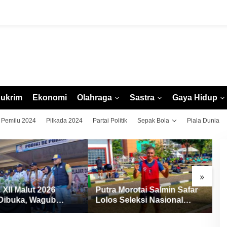
ukrim
Ekonomi
Olahraga
Sastra
Gaya Hidup
Pemilu 2024
Pilkada 2024
Partai Politik
Sepak Bola
Piala Dunia
»
ra Morotai Salmin Safar
Turnamen Domino Morotai
os Seleksi Nasional
2026 Resmi Dibuka, Wabup
I, Siap Pimpin Laga
Rio: Ajang Pererat
a 3 hingga EPA Liga 1
Persaudaraan dan Promosi