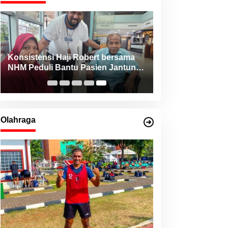
Konsistensi Haji Robert bersama
NHM Peduli Bantu Pasien Jantung
dari Berbagai Daerah di Maluku
Utara
Olahraga