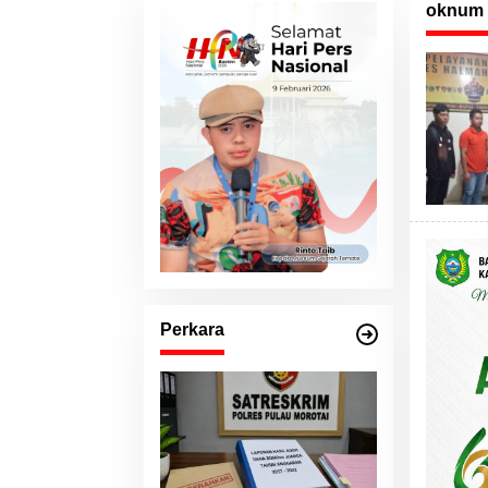
oknum p
Perkara