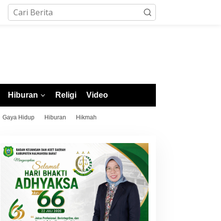
Hiburan
Religi
Video
Gaya Hidup
Hiburan
Hikmah
Morotai Ukir Sejarah di
Morotai Raih 4 Emas di
POPDA XII Malut 2026, Finis
Cabor Pencak Silat POP
Peringkat Tiga dan Sukses
XII Malut, Ternate Keluar
Jadi Tuan Rumah
sebagai Juara Umum