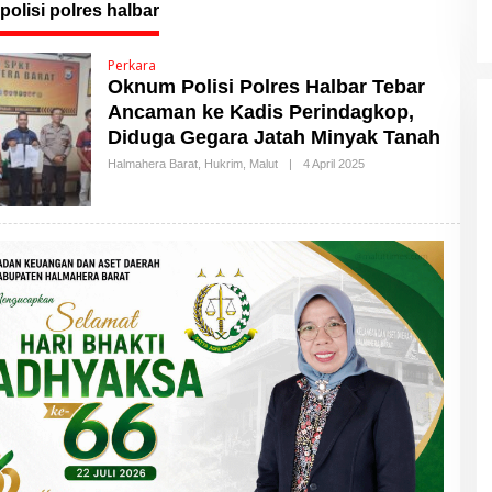
Daerah
olisi polres halbar
Perkara
Oknum Polisi Polres Halbar Tebar
Ancaman ke Kadis Perindagkop,
Diduga Gegara Jatah Minyak Tanah
Halmahera Barat
,
Hukrim
,
Malut
|
4 April 2025
O
L
E
H
M
A
L
U
T
T
I
M
E
S