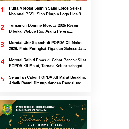
1
Putra Morotai Salmin Safar Lolos Seleksi
Nasional PSSI, Siap Pimpin Laga Liga 3
hingga EPA Liga 1
2
Turnamen Domino Morotai 2026 Resmi
Dibuka, Wabup Rio: Ajang Pererat
Persaudaraan dan Promosi Daerah
3
Morotai Ukir Sejarah di POPDA XII Malut
2026, Finis Peringkat Tiga dan Sukses Jadi
Tuan Rumah
4
Morotai Raih 4 Emas di Cabor Pencak Silat
POPDA XII Malut, Ternate Keluar sebagai
Juara Umum
5
Sejumlah Cabor POPDA XII Malut Berakhir,
Atletik Resmi Ditutup dengan Pengalungan
Medali