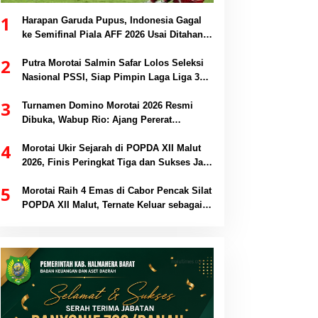
1
Harapan Garuda Pupus, Indonesia Gagal
ke Semifinal Piala AFF 2026 Usai Ditahan
Singapura 1-1
2
Putra Morotai Salmin Safar Lolos Seleksi
Nasional PSSI, Siap Pimpin Laga Liga 3
hingga EPA Liga 1
3
Turnamen Domino Morotai 2026 Resmi
Dibuka, Wabup Rio: Ajang Pererat
Persaudaraan dan Promosi Daerah
4
Morotai Ukir Sejarah di POPDA XII Malut
2026, Finis Peringkat Tiga dan Sukses Jadi
Tuan Rumah
5
Morotai Raih 4 Emas di Cabor Pencak Silat
POPDA XII Malut, Ternate Keluar sebagai
Juara Umum