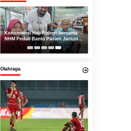
Konsistensi Haji Robert bersama
NHM Peduli Bantu Pasien Jantung
dari Berbagai Daerah di Maluku
Utara
Olahraga