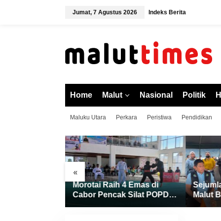
L
Jumat, 7 Agustus 2026
Indeks Berita
e
w
a
t
i
k
e
k
o
Home
Malut
Nasional
Politik
H
n
t
Maluku Utara
Perkara
Peristiwa
Pendidikan
e
n
«
Sejarah di
Morotai Raih 4 Emas di
Sejuml
lut 2026, Finis
Cabor Pencak Silat POPDA
Malut B
iga dan Sukses
XII Malut, Ternate Keluar
Resmi 
umah
sebagai Juara Umum
Pengal