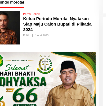
rindo morotai
Partai Politik
Ketua Perindo Morotai Nyatakan
Siap Maju Calon Bupati di Pilkada
2024
Politik
|
1 April 2023
O
L
E
H
M
A
L
U
T
T
I
M
E
S