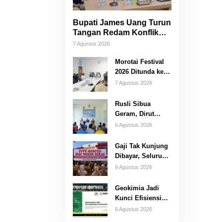
Bupati James Uang Turun
Tangan Redam Konflik
Bataka–Tuguis, Pemkab
7 Agustus 2026
Siap Bantu Korban dan
Verifikasi Kerugian
Morotai Festival
2026 Ditunda ke
Oktober, Pemda
7 Agustus 2026
Morotai Bidik
Lebih Banyak
Rusli Sibua
Wisatawan
Geram, Dirut
PDAM Dicopot
6 Agustus 2026
Usai Warga
Berhari-hari
Gaji Tak Kunjung
Tanpa Air Bersih
Dibayar, Seluruh
PPPK Morotai
6 Agustus 2026
Ancam Mogok
Kerja
Geokimia Jadi
Kunci Efisiensi
Pertambangan
6 Agustus 2026
Emas,