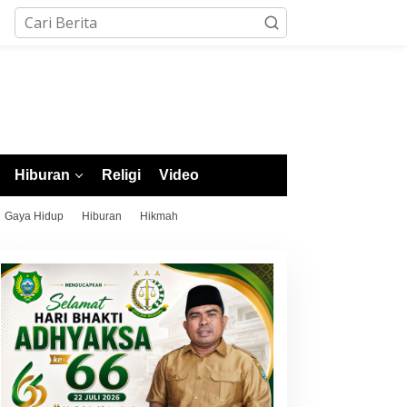
Hiburan
Religi
Video
Gaya Hidup
Hiburan
Hikmah
arapan Garuda Pupus,
Putra Morotai Salmin Safar
ndonesia Gagal ke
Lolos Seleksi Nasional
emifinal Piala AFF 2026
PSSI, Siap Pimpin Laga
sai Ditahan Singapura 1-1
Liga 3 hingga EPA Liga 1