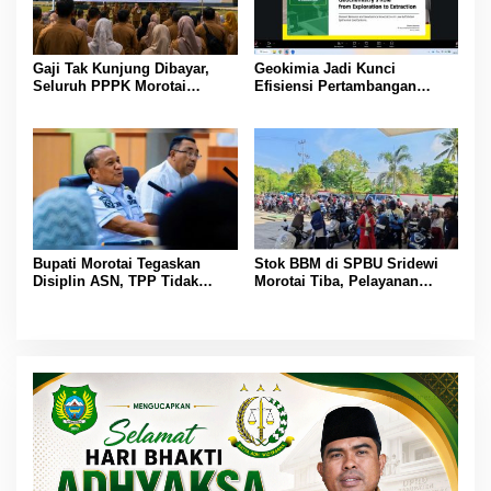
Gaji Tak Kunjung Dibayar,
Geokimia Jadi Kunci
Seluruh PPPK Morotai
Efisiensi Pertambangan
Ancam Mogok Kerja
Emas, Superintendent NHM
Berbagi Wawasan di Webinar
MGEI-SC UNG
Bupati Morotai Tegaskan
Stok BBM di SPBU Sridewi
Disiplin ASN, TPP Tidak
Morotai Tiba, Pelayanan
Dipotong dan Reward-
Pengisian Kembali Normal
Punishment Tetap Berlaku