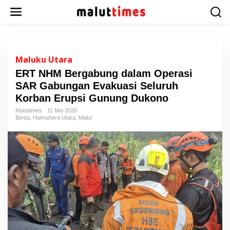
L
e
w
a
t
i
Maluku Utara
k
ERT NHM Bergabung dalam Operasi
e
SAR Gabungan Evakuasi Seluruh
k
o
Korban Erupsi Gunung Dukono
n
Maluttimes
11 Mei 2026
t
Berita
,
Halmahera Utara
,
Malut
e
n