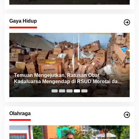
Gaya Hidup
Temuan Mengejutkan, Ratusan Obat
K
Kadaluarsa Mengendap di RSUD Morotai dan
B
Faskes sejak 2022
M
Olahraga