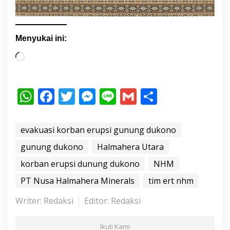
Menyukai ini:
M
e
m
W
F
T
M
Li
G
S
u
h
ac
w
e
n
m
h
a
t
at
e
itt
ss
e
ai
ar
evakuasi korban erupsi gunung dukono
.
s
b
er
e
l
e
gunung dukono
Halmahera Utara
.
A
o
n
.
korban erupsi dunung dukono
NHM
p
o
g
PT Nusa Halmahera Minerals
tim ert nhm
p
k
er
Writer: Redaksi
Editor: Redaksi
Ikuti Kami