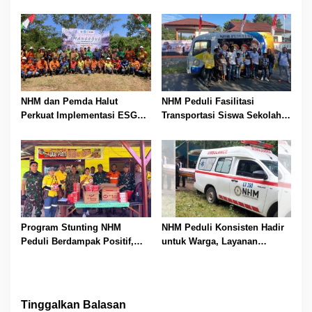
Emas, Superintendent NHM
Inspektur Tambang Dorong
Berbagi Wawasan di Webinar
Peningkatan Operasional
MGEI-SC UNG
Menuju Beyond Compliance
NHM dan Pemda Halut
NHM Peduli Fasilitasi
Perkuat Implementasi ESG
Transportasi Siswa Sekolah
melalui Konservasi Mangrove
Rakyat, Perkuat Akses
dan Pemberdayaan
Pendidikan di Halmahera
Masyarakat di Kao
Utara
Program Stunting NHM
NHM Peduli Konsisten Hadir
Peduli Berdampak Positif,
untuk Warga, Layanan
Warga Malifut Rasakan
Ambulans Gratis Telah Layani
Manfaat Pemenuhan Gizi
Lebih dari 130 Pasien dan
Balita
Jenazah
Tinggalkan Balasan