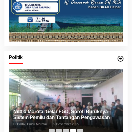
Politik
Netfid Morotai Gelar FGD, Soroti Buruknya
S
Sistem Pemilu dan Tantangan Pengawasan
C
Di Politik, Pulau Morotai
|
5 Desember 2025
Di 