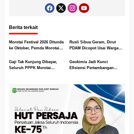
Berita terkait
Morotai Festival 2026 Ditunda
Rusli Sibua Geram, Dirut
ke Oktober, Pemda Morotai
PDAM Dicopot Usai Warga
Bidik Lebih Banyak
Berhari-hari Tanpa Air Bersih
Wisatawan
Gaji Tak Kunjung Dibayar,
Geokimia Jadi Kunci
Seluruh PPPK Morotai
Efisiensi Pertambangan
Ancam Mogok Kerja
Emas, Superintendent NHM
Berbagi Wawasan di Webinar
MGEI-SC UNG