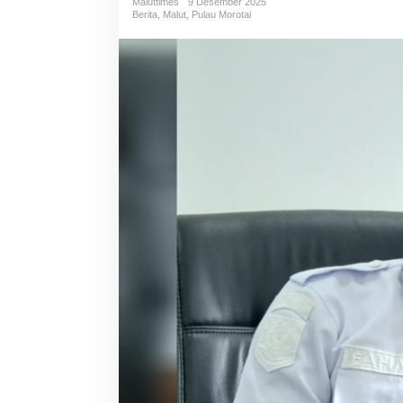
Maluttimes
9 Desember 2025
Berita
,
Malut
,
Pulau Morotai