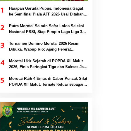
1
Harapan Garuda Pupus, Indonesia Gagal
ke Semifinal Piala AFF 2026 Usai Ditahan
Singapura 1-1
2
Putra Morotai Salmin Safar Lolos Seleksi
Nasional PSSI, Siap Pimpin Laga Liga 3
hingga EPA Liga 1
3
Turnamen Domino Morotai 2026 Resmi
Dibuka, Wabup Rio: Ajang Pererat
Persaudaraan dan Promosi Daerah
4
Morotai Ukir Sejarah di POPDA XII Malut
2026, Finis Peringkat Tiga dan Sukses Jadi
Tuan Rumah
5
Morotai Raih 4 Emas di Cabor Pencak Silat
POPDA XII Malut, Ternate Keluar sebagai
Juara Umum