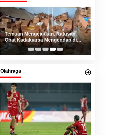
Temuan Mengejutkan, Ratusan
Konsistensi Haji
Obat Kadaluarsa Mengendap di
NHM Peduli Bant
RSUD Morotai dan Faskes sejak
dari Berbagai Da
2022
Utara
Olahraga