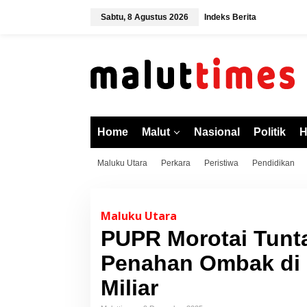
L
Sabtu, 8 Agustus 2026
Indeks Berita
e
w
a
t
i
k
e
k
o
Home
Malut
Nasional
Politik
H
n
t
Maluku Utara
Perkara
Peristiwa
Pendidikan
e
n
Maluku Utara
PUPR Morotai Tunt
Penahan Ombak di 
Miliar