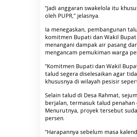
“Jadi anggaran swakelola itu khus
oleh PUPR,” jelasnya.
Ia menegaskan, pembangunan tal
RSUD Tobelo Perluas Akses
Kolaborasi NHM da
komitmen Bupati dan Wakil Bupati
Layanan Jantung Anak, Didukung
Hadirkan Layanan
menangani dampak air pasang dan
Alat Echocardiography Bantuan
Warga Terdampak
mengancam pemukiman warga pesi
NHM
Barat
“Komitmen Bupati dan Wakil Bupa
talud segera diselesaikan agar ti
khususnya di wilayah pesisir seper
Selain talud di Desa Rahmat, seju
berjalan, termasuk talud penahan
Menurutnya, proyek tersebut suda
persen.
“Harapannya sebelum masa kalend