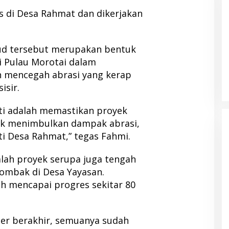
us di Desa Rahmat dan dikerjakan
ud tersebut merupakan bentuk
n IDI Halut
Pemda Haltim dan Pemda Halut
 Pulau Morotai dalam
 Kesehatan bagi
Teken MoU Pelayanan Kesehatan
 mencegah abrasi yang kerap
 Bencana Kao
sir.
ti adalah memastikan proyek
dak menimbulkan dampak abrasi,
ti Desa Rahmat,” tegas Fahmi.
mlah proyek serupa juga tengah
 ombak di Desa Yayasan.
h mencapai progres sekitar 80
er berakhir, semuanya sudah