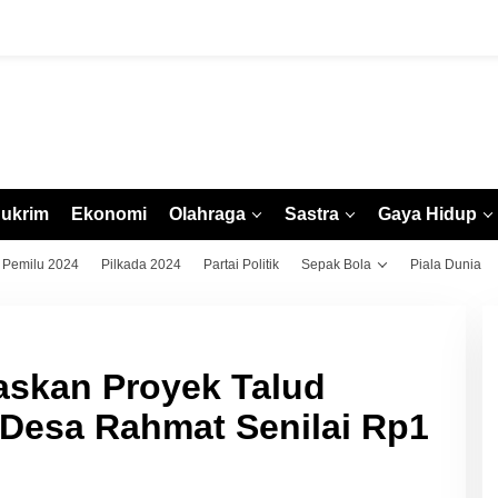
ukrim
Ekonomi
Olahraga
Sastra
Gaya Hidup
Pemilu 2024
Pilkada 2024
Partai Politik
Sepak Bola
Piala Dunia
askan Proyek Talud
Desa Rahmat Senilai Rp1