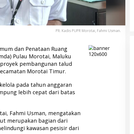
Plt. Kadis PUPR Morotai, Fahmi Usman.
Umum dan Penataan Ruang
mda) Pulau Morotai, Maluku
u proyek pembangunan talud
ecamatan Morotai Timur.
akelola pada tahun anggaran
ampung lebih cepat dari batas
otai, Fahmi Usman, mengatakan
but merupakan bagian dari
lindungi kawasan pesisir dari