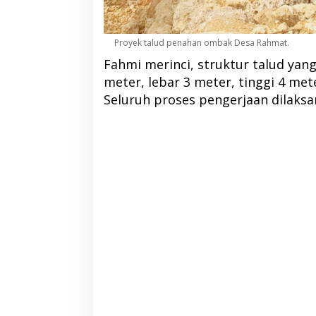
Proyek talud penahan ombak Desa Rahmat.
Fahmi merinci, struktur talud yan
meter, lebar 3 meter, tinggi 4 me
Seluruh proses pengerjaan dilaks
DPP PKB Tunjuk Albert Hama
Bupati Morotai Ha
Pimpin DPC PKB Halbar Periode
Malut, Tegaskan 
2026-2031
Sinergi Pembang
Di Berita, Halmahera Barat, Politik
|
13 Juni 2026
Di Berita, Politik, Pulau Moro