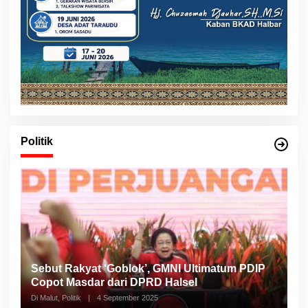
Politik
Sebut Rakyat ‘Goblok’, GMNI Ultimatum PDIP
Copot Masdar dari DPRD Halsel
Di Malut, Politik
|
4 September 2025