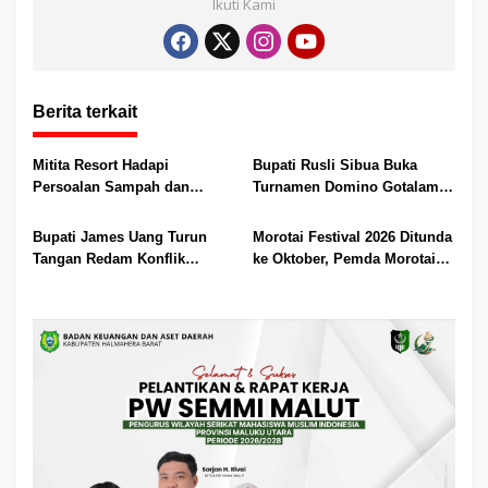
p
k
er
Ikuti Kami
Berita terkait
Mitita Resort Hadapi
Bupati Rusli Sibua Buka
Persoalan Sampah dan
Turnamen Domino Gotalamo
Nelayan, Bupati Rusli Sibua
Cup, Total Hadiah Rp35 Juta
Bertindak
Bupati James Uang Turun
Morotai Festival 2026 Ditunda
Tangan Redam Konflik
ke Oktober, Pemda Morotai
Bataka–Tuguis, Pemkab Siap
Bidik Lebih Banyak
Bantu Korban dan Verifikasi
Wisatawan
Kerugian