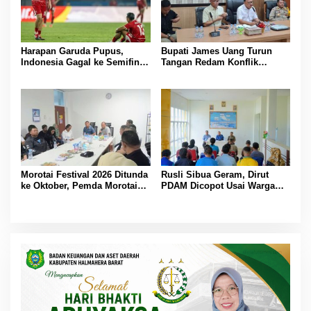
Harapan Garuda Pupus,
Bupati James Uang Turun
Indonesia Gagal ke Semifinal
Tangan Redam Konflik
Piala AFF 2026 Usai Ditahan
Bataka–Tuguis, Pemkab Siap
Singapura 1-1
Bantu Korban dan Verifikasi
Kerugian
Morotai Festival 2026 Ditunda
Rusli Sibua Geram, Dirut
ke Oktober, Pemda Morotai
PDAM Dicopot Usai Warga
Bidik Lebih Banyak
Berhari-hari Tanpa Air Bersih
Wisatawan