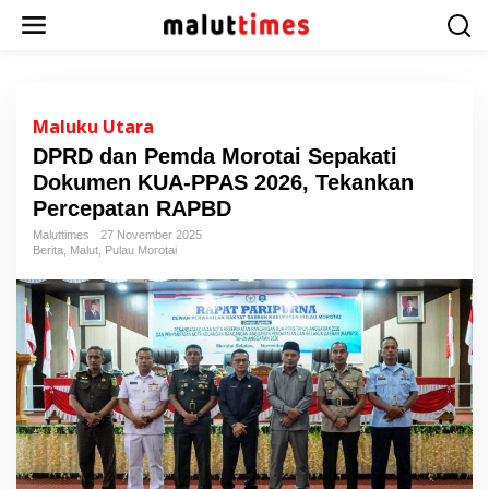
L
e
w
a
t
i
Maluku Utara
k
DPRD dan Pemda Morotai Sepakati
e
Dokumen KUA-PPAS 2026, Tekankan
k
o
Percepatan RAPBD
n
Maluttimes
27 November 2025
t
Berita
,
Malut
,
Pulau Morotai
e
n