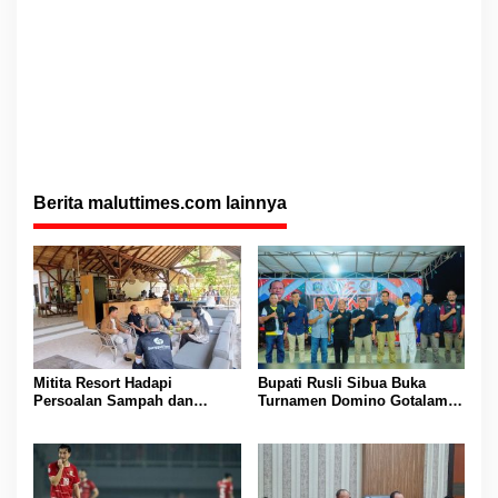
Berita maluttimes.com lainnya
Mitita Resort Hadapi
Bupati Rusli Sibua Buka
Persoalan Sampah dan
Turnamen Domino Gotalamo
Nelayan, Bupati Rusli Sibua
Cup, Total Hadiah Rp35 Juta
Bertindak