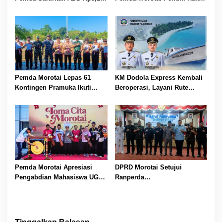
Miliar, Dorong Desa
Perangkat Desa
Maksimalkan Penggunaannya
Pemda Morotai Lepas 61
KM Dodola Express Kembali
Kontingen Pramuka Ikuti
Beroperasi, Layani Rute
Jambore Nasional XII 2026
Morotai–Tobelo Setiap Hari
Mulai 4 Agustus
Pemda Morotai Apresiasi
DPRD Morotai Setujui
Pengabdian Mahasiswa UGM
Ranperda
pada Penutupan KKN-PPM
Pertanggungjawaban APBD
Arungi Morotai 2026
2025, Pemda Catat Surplus
Rp9,57 Miliar