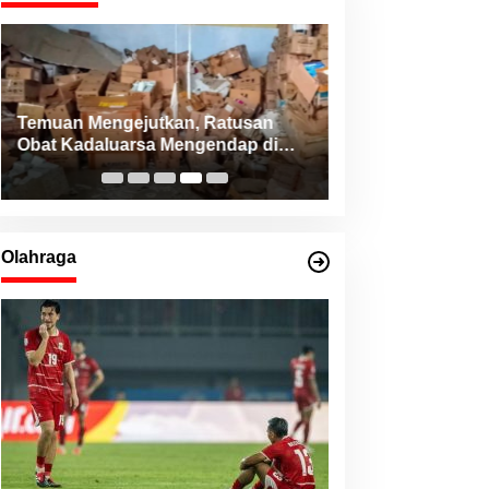
Temuan Mengejutkan, Ratusan
Konsistensi Haji
Obat Kadaluarsa Mengendap di
NHM Peduli Bant
RSUD Morotai dan Faskes sejak
dari Berbagai Da
2022
Utara
Olahraga