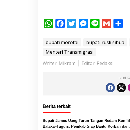
W
F
T
M
Li
G
S
h
ac
w
e
n
m
h
at
e
itt
ss
e
ai
a
bupati morotai
bupati rusli sibua
s
b
er
e
l
e
Menteri Transmigrasi
A
o
n
Writer: Mikram
Editor: Redaksi
p
o
g
p
k
er
Ikuti 
Berita terkait
Bupati James Uang Turun Tangan Redam Konfli
Bataka–Tuguis, Pemkab Siap Bantu Korban dan