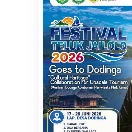
RSUD Tobelo Perluas Akses
Kolaborasi NHM da
Layanan Jantung Anak, Didukung
Hadirkan Layanan
Alat Echocardiography Bantuan
Warga Terdampak
NHM
Barat