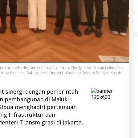
gis. Turut dihadiri Gubernur Maluku Utara Sherly Laos, Bupati Halmahera
Utara Piet Hein Babua, serta Bupati Halmahera Selatan Bassam Kasuba.
 sinergi dengan pemerintah
an pembangunan di Maluku
i Sibua menghadiri pertemuan
ng Infrastruktur dan
nteri Transmigrasi di Jakarta,