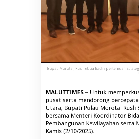
Bupati Morotai, Rusli Sibua hadiri pertemuan strate
MALUTTIMES
– Untuk memperkuat
pusat serta mendorong percepat
Utara, Bupati Pulau Morotai Rusl
bersama Menteri Koordinator Bida
Pembangunan Kewilayahan serta Me
Kamis (2/10/2025).