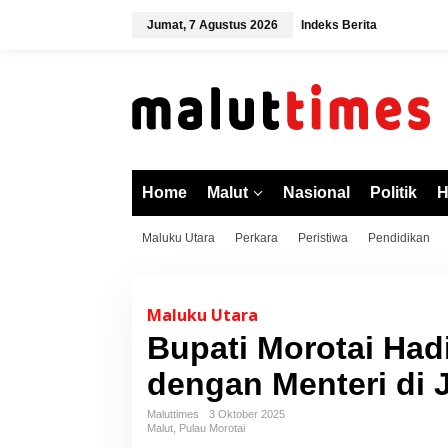
L
Jumat, 7 Agustus 2026
Indeks Berita
e
w
a
t
i
k
e
k
o
Home
Malut
Nasional
Politik
H
n
t
Maluku Utara
Perkara
Peristiwa
Pendidikan
e
n
Maluku Utara
Bupati Morotai Hadi
dengan Menteri di 
Maluttimes
3 Oktober 2025
Malut
,
Pulau Morotai