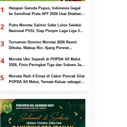
1
Harapan Garuda Pupus, Indonesia Gagal
ke Semifinal Piala AFF 2026 Usai Ditahan
Singapura 1-1
2
Putra Morotai Salmin Safar Lolos Seleksi
Nasional PSSI, Siap Pimpin Laga Liga 3
hingga EPA Liga 1
3
Turnamen Domino Morotai 2026 Resmi
Dibuka, Wabup Rio: Ajang Pererat
Persaudaraan dan Promosi Daerah
4
Morotai Ukir Sejarah di POPDA XII Malut
2026, Finis Peringkat Tiga dan Sukses Jadi
Tuan Rumah
5
Morotai Raih 4 Emas di Cabor Pencak Silat
POPDA XII Malut, Ternate Keluar sebagai
Juara Umum