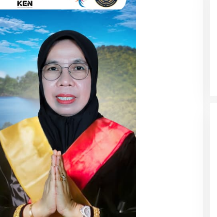
n IDI Halut
Pemda Haltim dan Pemda Halut
 Kesehatan bagi
Teken MoU Pelayanan Kesehatan
 Bencana Kao