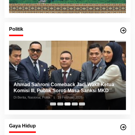
Politik
Ahmad Sahroni Comeback Jadi Wakil Ketua
N
Komisi III, Publik Soroti Masa Sanksi MKD
S
Di Berita, Nasional, Politik
|
19 Februari 2026
Di 
Gaya Hidup