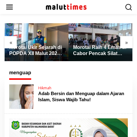
L
e
w
a
t
i
k
«
»
e
Morotai Raih 4 Emas di
Sejumlah Cabor
k
Cabor Pencak Silat
POPDA XII Malut
o
POPDA XII Malut,
Berakhir, Atletik Resmi
n
Ternate Keluar sebagai
Ditutup dengan
t
Juara Umum
Pengalungan Medali
menguap
e
n
Hikmah
Adab Bersin dan Menguap dalam Ajaran
Islam, Siswa Wajib Tahu!