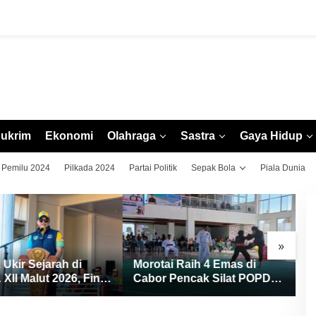
ukrim
Ekonomi
Olahraga
Sastra
Gaya Hidup
Pemilu 2024
Pilkada 2024
Partai Politik
Sepak Bola
Piala Dunia
»
 Ukir Sejarah di
Morotai Raih 4 Emas di
S
II Malut 2026, Finis
Cabor Pencak Silat POPDA
Ma
kat Tiga dan Sukses
XII Malut, Ternate Keluar
R
uan Rumah
sebagai Juara Umum
P