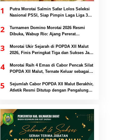
1
Putra Morotai Salmin Safar Lolos Seleksi
Nasional PSSI, Siap Pimpin Laga Liga 3
hingga EPA Liga 1
2
Turnamen Domino Morotai 2026 Resmi
Dibuka, Wabup Rio: Ajang Pererat
Persaudaraan dan Promosi Daerah
3
Morotai Ukir Sejarah di POPDA XII Malut
2026, Finis Peringkat Tiga dan Sukses Jadi
Tuan Rumah
4
Morotai Raih 4 Emas di Cabor Pencak Silat
POPDA XII Malut, Ternate Keluar sebagai
Juara Umum
5
Sejumlah Cabor POPDA XII Malut Berakhir,
Atletik Resmi Ditutup dengan Pengalungan
Medali