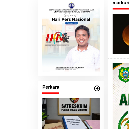
Daerah
markur
Perkara