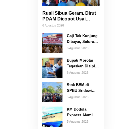
Rusli Sibua Geram, Dirut
PDAM Dicopot Usai
Warga Berhari-hari Tanpa
6 Agustus 2026
Air Bersih
Gaji Tak Kunjung
Dibayar, Seluruh
PPPK Morotai
6 Agustus 2026
Ancam Mogok
Kerja
Bupati Morotai
Tegaskan Disiplin
ASN, TPP Tidak
6 Agustus 2026
Dipotong dan
Reward-
Stok BBM di
Punishment Tetap
SPBU Sridewi
Berlaku
Morotai Tiba,
5 Agustus 2026
Pelayanan
Pengisian
KM Dodola
Kembali Normal
Express Alami
Insiden di
5 Agustus 2026
Pelayaran