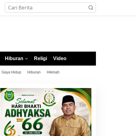
Hiburan
Religi
Video
Gaya Hidup
Hiburan
Hikmah
ejumlah Cabor POPDA XII
Bupati Morotai Rusli Sibua
lut Berakhir, Atletik
Sambut Hangat Kontingen
esmi Ditutup dengan
POPDA XII Malut 2026, Ajak
engalungan Medali
Junjung Tinggi Sportivitas