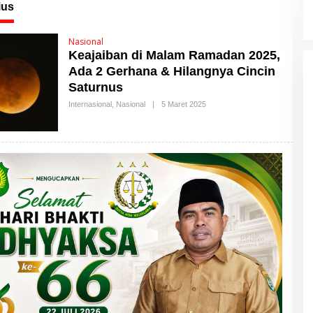
ius
Nasional
Keajaiban di Malam Ramadan 2025,
Ada 2 Gerhana & Hilangnya Cincin
Saturnus
Internasional
,
Nasional
|
5 Maret 2025
O
L
E
H
M
A
L
U
T
T
I
M
E
S