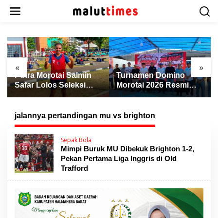
L
e
w
a
t
i
k
«
»
e
Putra Morotai Salmin
Turnamen Domino
k
Safar Lolos Seleksi
Morotai 2026 Resmi
o
Nasional PSSI, Siap
Dibuka, Wabup Rio:
n
Pimpin Laga Liga 3
Ajang Pererat
t
hingga EPA Liga 1
Persaudaraan dan
jalannya pertandingan mu vs brighton
e
Promosi Daerah
n
Sepak Bola
Mimpi Buruk MU Dibekuk Brighton 1-2,
Pekan Pertama Liga Inggris di Old
Trafford