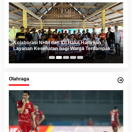
ng
Kolaborasi NHM dan IDI Halut Hadirkan
P
Layanan Kesehatan bagi Warga Terdampak
P
Bencana Kao Barat
Olahraga