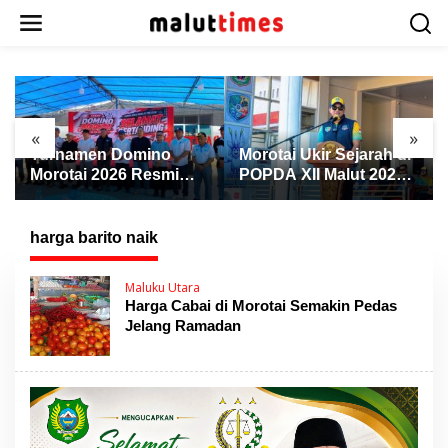
L
e
w
a
t
i
k
«
»
e
Turnamen Domino
Morotai Ukir Sejarah di
k
Morotai 2026 Resmi
POPDA XII Malut 2026,
o
Dibuka, Wabup Rio:
Finis Peringkat Tiga
n
Ajang Pererat
dan Sukses Jadi Tuan
t
Persaudaraan dan
Rumah
harga barito naik
e
Promosi Daerah
n
Maluku Utara
Harga Cabai di Morotai Semakin Pedas
Jelang Ramadan