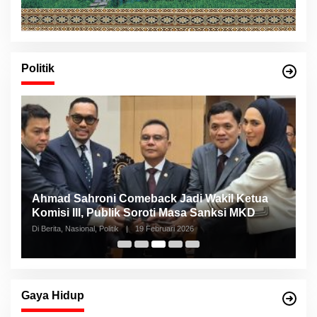
Politik
Ahmad Sahroni Comeback Jadi Wakil Ketua
N
Komisi III, Publik Soroti Masa Sanksi MKD
S
Di Berita, Nasional, Politik
|
19 Februari 2026
Di 
Gaya Hidup