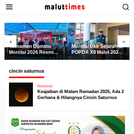
L
e
w
a
t
i
k
«
»
e
Turnamen Domino
Morotai Ukir Sejarah di
k
Morotai 2026 Resmi
POPDA XII Malut 2026,
o
Dibuka, Wabup Rio:
Finis Peringkat Tiga
n
Ajang Pererat
dan Sukses Jadi Tuan
t
Persaudaraan dan
Rumah
cincin saturnus
e
Promosi Daerah
n
Nasional
Keajaiban di Malam Ramadan 2025, Ada 2
Gerhana & Hilangnya Cincin Saturnus