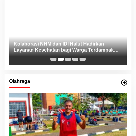
ng
Kolaborasi NHM dan IDI Halut Hadirkan
P
Layanan Kesehatan bagi Warga Terdampak
P
Bencana Kao Barat
Olahraga