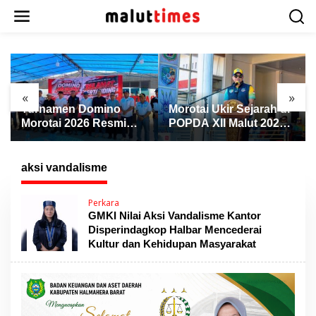
L
e
w
a
t
i
k
«
»
e
Turnamen Domino
Morotai Ukir Sejarah di
k
Morotai 2026 Resmi
POPDA XII Malut 2026,
o
Dibuka, Wabup Rio:
Finis Peringkat Tiga
n
Ajang Pererat
dan Sukses Jadi Tuan
t
Persaudaraan dan
Rumah
aksi vandalisme
e
Promosi Daerah
n
Perkara
GMKI Nilai Aksi Vandalisme Kantor
Disperindagkop Halbar Mencederai
Kultur dan Kehidupan Masyarakat