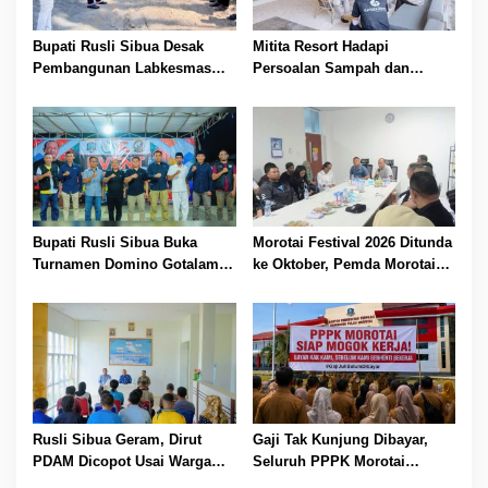
Bupati Rusli Sibua Desak
Mitita Resort Hadapi
Pembangunan Labkesmas
Persoalan Sampah dan
Morotai Dikebut Sebelum 17
Nelayan, Bupati Rusli Sibua
Agustus
Bertindak
Bupati Rusli Sibua Buka
Morotai Festival 2026 Ditunda
Turnamen Domino Gotalamo
ke Oktober, Pemda Morotai
Cup, Total Hadiah Rp35 Juta
Bidik Lebih Banyak
Wisatawan
Rusli Sibua Geram, Dirut
Gaji Tak Kunjung Dibayar,
PDAM Dicopot Usai Warga
Seluruh PPPK Morotai
Berhari-hari Tanpa Air Bersih
Ancam Mogok Kerja