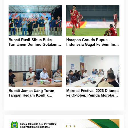
Agustus
Bertindak
Bupati Rusli Sibua Buka
Harapan Garuda Pupus,
Turnamen Domino Gotalamo
Indonesia Gagal ke Semifinal
Cup, Total Hadiah Rp35 Juta
Piala AFF 2026 Usai Ditahan
Singapura 1-1
Bupati James Uang Turun
Morotai Festival 2026 Ditunda
Tangan Redam Konflik
ke Oktober, Pemda Morotai
Bataka–Tuguis, Pemkab Siap
Bidik Lebih Banyak
Bantu Korban dan Verifikasi
Wisatawan
Kerugian