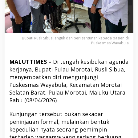
Bupati Rusli Sibua jenguk dan beri santunan kepada pasien di
Puskesmas Wayabula
MALUTTIMES –
Di tengah kesibukan agenda
kerjanya, Bupati Pulau Morotai, Rusli Sibua,
menyempatkan diri mengunjungi
Puskesmas Wayabula, Kecamatan Morotai
Selatan Barat, Pulau Morotai, Maluku Utara,
Rabu (08/04/2026).
Kunjungan tersebut bukan sekadar
peninjauan formal, melainkan bentuk
kepedulian nyata seorang pemimpin
terhadap warganya yang sedang berjuang