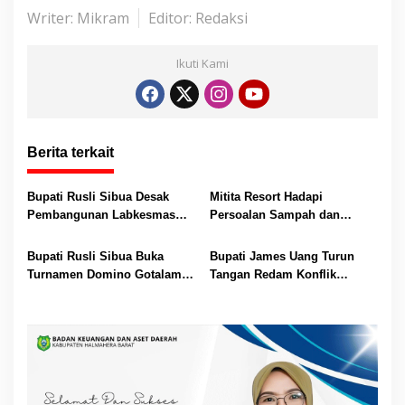
p
o
g
Writer: Mikram
Editor: Redaksi
p
k
er
Ikuti Kami
Berita terkait
Bupati Rusli Sibua Desak
Mitita Resort Hadapi
Pembangunan Labkesmas
Persoalan Sampah dan
Morotai Dikebut Sebelum 17
Nelayan, Bupati Rusli Sibua
Agustus
Bertindak
Bupati Rusli Sibua Buka
Bupati James Uang Turun
Turnamen Domino Gotalamo
Tangan Redam Konflik
Cup, Total Hadiah Rp35 Juta
Bataka–Tuguis, Pemkab Siap
Bantu Korban dan Verifikasi
Kerugian