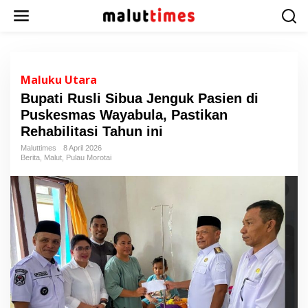
L
e
w
a
t
i
Maluku Utara
k
Bupati Rusli Sibua Jenguk Pasien di
e
Puskesmas Wayabula, Pastikan
k
o
Rehabilitasi Tahun ini
n
Maluttimes
8 April 2026
t
Berita
,
Malut
,
Pulau Morotai
e
n