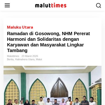
L
e
w
a
t
i
Maluku Utara
k
Ramadan di Gosowong, NHM Pererat
e
Harmoni dan Solidaritas dengan
k
o
Karyawan dan Masyarakat Lingkar
n
Tambang
t
Maluttimes
23 Maret 2026
e
Berita
,
Halmahera Utara
,
Malut
n