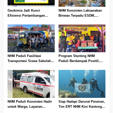
Geokimia Jadi Kunci
NHM Konsisten Laksanakan
Efisiensi Pertambangan
Binwas Terpadu ESDM,
Emas, Superintendent NHM
Inspektur Tambang Dorong
Berbagi Wawasan di Webinar
Peningkatan Operasional
MGEI-SC UNG
Menuju Beyond Compliance
NHM Peduli Fasilitasi
Program Stunting NHM
Transportasi Siswa Sekolah
Peduli Berdampak Positif,
Rakyat, Perkuat Akses
Warga Malifut Rasakan
Pendidikan di Halmahera
Manfaat Pemenuhan Gizi
Utara
Balita
NHM Peduli Konsisten Hadir
Siap Hadapi Darurat Perairan,
untuk Warga, Layanan
Tim ERT NHM Kini Kantongi
Ambulans Gratis Telah Layani
Lisensi Diving Profesional