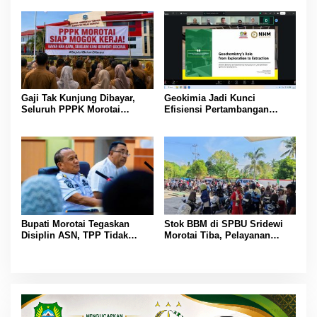
Wisatawan
Gaji Tak Kunjung Dibayar,
Geokimia Jadi Kunci
Seluruh PPPK Morotai
Efisiensi Pertambangan
Ancam Mogok Kerja
Emas, Superintendent NHM
Berbagi Wawasan di Webinar
MGEI-SC UNG
Bupati Morotai Tegaskan
Stok BBM di SPBU Sridewi
Disiplin ASN, TPP Tidak
Morotai Tiba, Pelayanan
Dipotong dan Reward-
Pengisian Kembali Normal
Punishment Tetap Berlaku