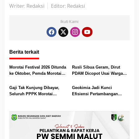
p
k
er
Writer: Redaksi
Editor: Redaksi
Ikuti Kami
Berita terkait
Morotai Festival 2026 Ditunda
Rusli Sibua Geram, Dirut
ke Oktober, Pemda Morotai
PDAM Dicopot Usai Warga
Bidik Lebih Banyak
Berhari-hari Tanpa Air Bersih
Wisatawan
Gaji Tak Kunjung Dibayar,
Geokimia Jadi Kunci
Seluruh PPPK Morotai
Efisiensi Pertambangan
Ancam Mogok Kerja
Emas, Superintendent NHM
Berbagi Wawasan di Webinar
MGEI-SC UNG