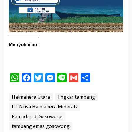
Menyukai ini:
W
F
T
M
Li
G
S
h
ac
w
e
n
m
h
at
e
itt
ss
e
ai
ar
Halmahera Utara
lingkar tambang
s
b
er
e
l
e
PT Nusa Halmahera Minerals
A
o
n
Ramadan di Gosowong
p
o
g
tambang emas gosowong