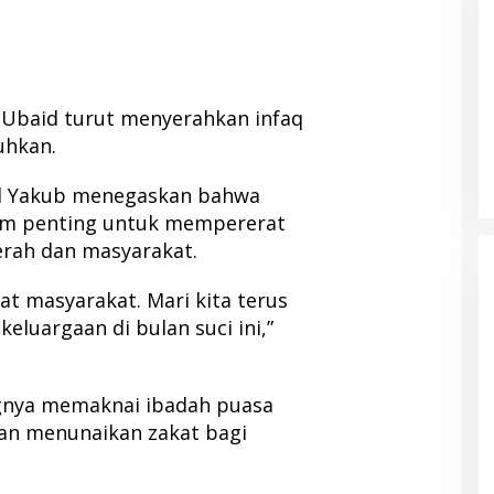
ur Ubaid turut menyerahkan infaq
 Pemda Halut
Temuan Mengejutkan, Ratusan
uhkan.
anan Kesehatan
Obat Kadaluarsa Mengendap di
RSUD Morotai dan Faskes sejak
2022
d Yakub menegaskan bahwa
m penting untuk mempererat
erah dan masyarakat.
t masyarakat. Mari kita terus
eluargaan di bulan suci ini,”
gnya memaknai ibadah puasa
ban menunaikan zakat bagi