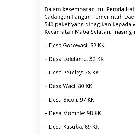
Dalam kesempatan itu, Pemda Hal
Cadangan Pangan Pemerintah Daer
540 paket yang dibagikan kepada w
Kecamatan Maba Selatan, masing-
– Desa Gotowasi: 52 KK
– Desa Lolelamo: 32 KK
– Desa Peteley: 28 KK
– Desa Waci: 80 KK
Bupati Morotai Hadiri Musda Golkar
Ahmad Sahroni C
Malut, Tegaskan Pentingnya
Wakil Ketua Komisi
– Desa Bicoli: 97 KK
Sinergi Pembangunan
Masa Sanksi MKD
Di Berita, Politik, Pulau Morotai
|
12 April 2026
Di Berita, Nasional, Politik
|
– Desa Momole: 98 KK
– Desa Kasuba: 69 KK