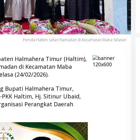
Pemda Haltim safari Ramadan di Kecamatan Maba Selatan
ten Halmahera Timur (Haltim),
amadan di Kecamatan Maba
elasa (24/02/2026).
ng Bupati Halmahera Timur,
PKK Haltim, Hj. Sitinur Ubaid,
Organisasi Perangkat Daerah