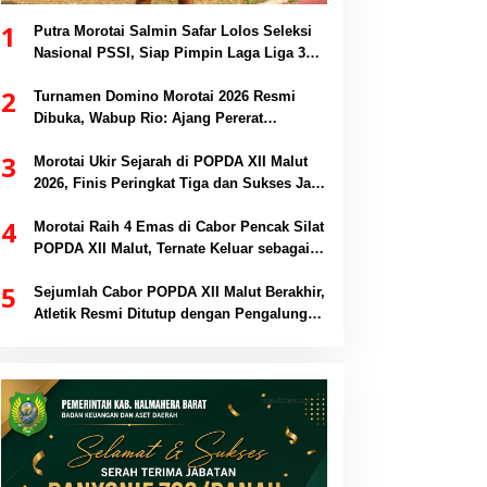
1
Putra Morotai Salmin Safar Lolos Seleksi
Nasional PSSI, Siap Pimpin Laga Liga 3
hingga EPA Liga 1
2
Turnamen Domino Morotai 2026 Resmi
Dibuka, Wabup Rio: Ajang Pererat
Persaudaraan dan Promosi Daerah
3
Morotai Ukir Sejarah di POPDA XII Malut
2026, Finis Peringkat Tiga dan Sukses Jadi
Tuan Rumah
4
Morotai Raih 4 Emas di Cabor Pencak Silat
POPDA XII Malut, Ternate Keluar sebagai
Juara Umum
5
Sejumlah Cabor POPDA XII Malut Berakhir,
Atletik Resmi Ditutup dengan Pengalungan
Medali