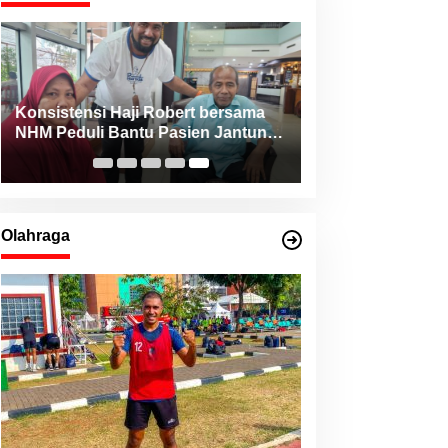
Konsistensi Haji Robert bersama
NHM Peduli Bantu Pasien Jantung
dari Berbagai Daerah di Maluku
Utara
Olahraga