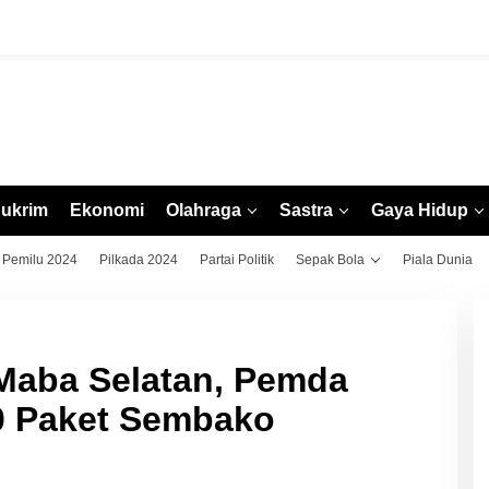
ukrim
Ekonomi
Olahraga
Sastra
Gaya Hidup
Pemilu 2024
Pilkada 2024
Partai Politik
Sepak Bola
Piala Dunia
 Maba Selatan, Pemda
40 Paket Sembako