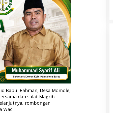
jid Babul Rahman, Desa Momole,
bersama dan salat Magrib
elanjutnya, rombongan
a Waci.