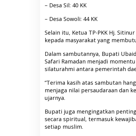
– Desa Sil: 40 KK
– Desa Sowoli: 44 KK
Selain itu, Ketua TP-PKK Hj. Sitin
Kolaborasi NHM dan IDI Halut
Pemda Haltim dan
kepada masyarakat yang membut
Hadirkan Layanan Kesehatan bagi
Teken MoU Pelay
Warga Terdampak Bencana Kao
Barat
Dalam sambutannya, Bupati Ubai
Safari Ramadan menjadi momentu
silaturahmi antara pemerintah da
“Terima kasih atas sambutan hanga
menjaga nilai persaudaraan dan kek
ujarnya.
Bupati juga mengingatkan pentin
secara spiritual, termasuk kewaji
setiap muslim.