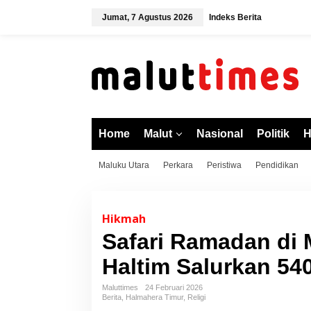
L
Jumat, 7 Agustus 2026
Indeks Berita
e
w
a
t
i
k
e
k
o
Home
Malut
Nasional
Politik
H
n
t
Maluku Utara
Perkara
Peristiwa
Pendidikan
e
n
Hikmah
Safari Ramadan di
Haltim Salurkan 5
Maluttimes
24 Februari 2026
Berita
,
Halmahera Timur
,
Religi