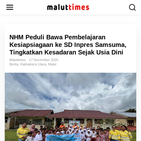
L
e
w
a
t
i
NHM Peduli Bawa Pembelajaran
k
Kesiapsiagaan ke SD Inpres Samsuma,
e
Tingkatkan Kesadaran Sejak Usia Dini
k
o
Maluttimes
17 November 2025
Berita
,
Halmahera Utara
,
Malut
n
t
e
n