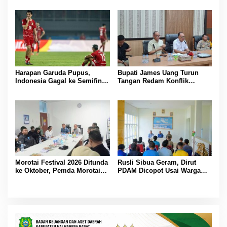
Bertindak
Harapan Garuda Pupus,
Bupati James Uang Turun
Indonesia Gagal ke Semifinal
Tangan Redam Konflik
Piala AFF 2026 Usai Ditahan
Bataka–Tuguis, Pemkab Siap
Singapura 1-1
Bantu Korban dan Verifikasi
Kerugian
Morotai Festival 2026 Ditunda
Rusli Sibua Geram, Dirut
ke Oktober, Pemda Morotai
PDAM Dicopot Usai Warga
Bidik Lebih Banyak
Berhari-hari Tanpa Air Bersih
Wisatawan