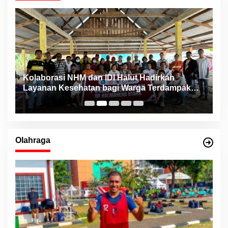
ng
Kolaborasi NHM dan IDI Halut Hadirkan
P
Layanan Kesehatan bagi Warga Terdampak
P
Bencana Kao Barat
Olahraga