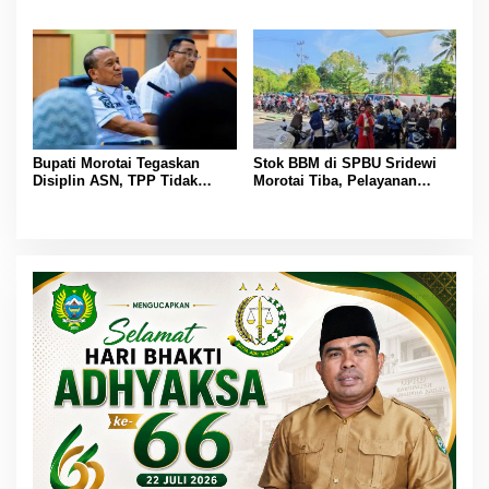
Ancam Mogok Kerja
Emas, Superintendent NHM
Berbagi Wawasan di Webinar
MGEI-SC UNG
Bupati Morotai Tegaskan
Stok BBM di SPBU Sridewi
Disiplin ASN, TPP Tidak
Morotai Tiba, Pelayanan
Dipotong dan Reward-
Pengisian Kembali Normal
Punishment Tetap Berlaku