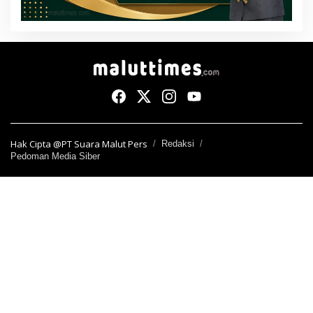
Hak Cipta @PT Suara Malut Pers
Redaksi
Pedoman Media Siber