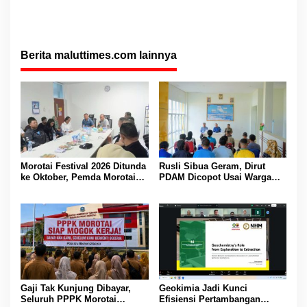
Berita maluttimes.com lainnya
Morotai Festival 2026 Ditunda
Rusli Sibua Geram, Dirut
ke Oktober, Pemda Morotai
PDAM Dicopot Usai Warga
Bidik Lebih Banyak
Berhari-hari Tanpa Air Bersih
Wisatawan
Gaji Tak Kunjung Dibayar,
Geokimia Jadi Kunci
Seluruh PPPK Morotai
Efisiensi Pertambangan