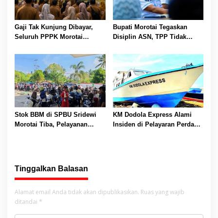
Gaji Tak Kunjung Dibayar,
Bupati Morotai Tegaskan
Seluruh PPPK Morotai
Disiplin ASN, TPP Tidak
Ancam Mogok Kerja
Dipotong dan Reward-
Punishment Tetap Berlaku
Stok BBM di SPBU Sridewi
KM Dodola Express Alami
Morotai Tiba, Pelayanan
Insiden di Pelayaran Perdana,
Pengisian Kembali Normal
Operasional Sementara
Dihentikan
Tinggalkan Balasan
Alamat email Anda tidak akan dipublikasikan.
Ruas yang wajib
ditandai
*