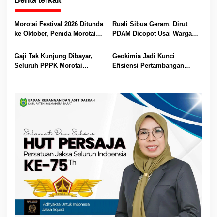
Berita terkait
Morotai Festival 2026 Ditunda
Rusli Sibua Geram, Dirut
ke Oktober, Pemda Morotai
PDAM Dicopot Usai Warga
Bidik Lebih Banyak
Berhari-hari Tanpa Air Bersih
Wisatawan
Gaji Tak Kunjung Dibayar,
Geokimia Jadi Kunci
Seluruh PPPK Morotai
Efisiensi Pertambangan
Ancam Mogok Kerja
Emas, Superintendent NHM
Berbagi Wawasan di Webinar
MGEI-SC UNG