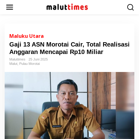
L
e
w
a
t
i
Maluku Utara
k
Gaji 13 ASN Morotai Cair, Total Realisasi
e
Anggaran Mencapai Rp10 Miliar
k
o
Maluttimes
25 Juni 2025
n
Malut
,
Pulau Morotai
t
e
n