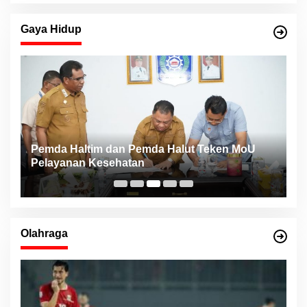
Gaya Hidup
Pemda Haltim dan Pemda Halut Teken MoU
T
Pelayanan Kesehatan
K
F
Olahraga