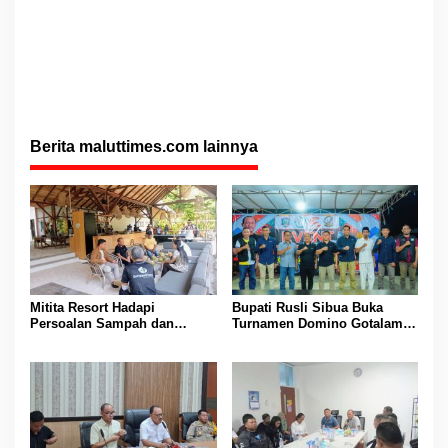
Berita maluttimes.com lainnya
Mitita Resort Hadapi
Bupati Rusli Sibua Buka
Persoalan Sampah dan
Turnamen Domino Gotalamo
Nelayan, Bupati Rusli Sibua
Cup, Total Hadiah Rp35 Juta
Bertindak