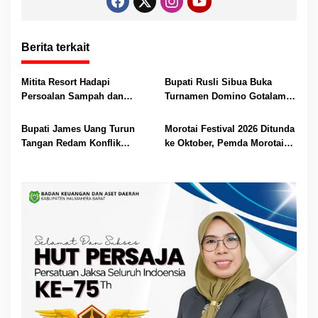
Berita terkait
Mitita Resort Hadapi
Bupati Rusli Sibua Buka
Persoalan Sampah dan
Turnamen Domino Gotalamo
Nelayan, Bupati Rusli Sibua
Cup, Total Hadiah Rp35 Juta
Bertindak
Bupati James Uang Turun
Morotai Festival 2026 Ditunda
Tangan Redam Konflik
ke Oktober, Pemda Morotai
Bataka–Tuguis, Pemkab Siap
Bidik Lebih Banyak
Bantu Korban dan Verifikasi
Wisatawan
Kerugian