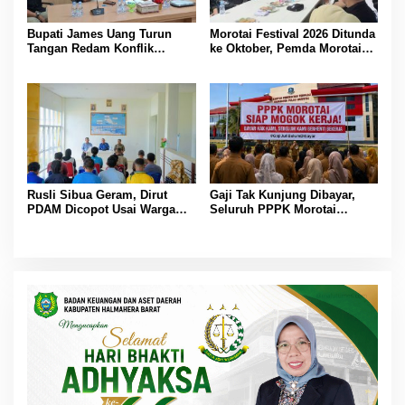
Bupati James Uang Turun
Morotai Festival 2026 Ditunda
Tangan Redam Konflik
ke Oktober, Pemda Morotai
Bataka–Tuguis, Pemkab Siap
Bidik Lebih Banyak
Bantu Korban dan Verifikasi
Wisatawan
Kerugian
Rusli Sibua Geram, Dirut
Gaji Tak Kunjung Dibayar,
PDAM Dicopot Usai Warga
Seluruh PPPK Morotai
Berhari-hari Tanpa Air Bersih
Ancam Mogok Kerja