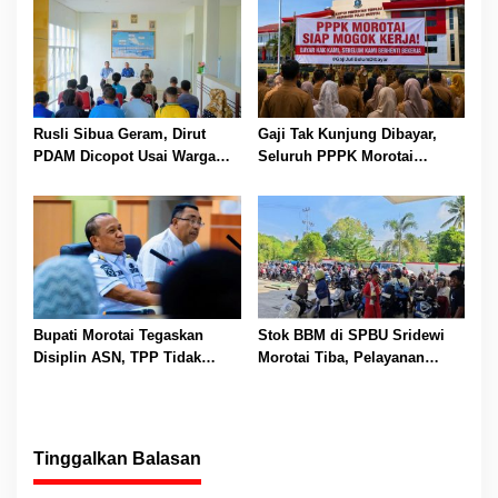
Rusli Sibua Geram, Dirut
Gaji Tak Kunjung Dibayar,
PDAM Dicopot Usai Warga
Seluruh PPPK Morotai
Berhari-hari Tanpa Air Bersih
Ancam Mogok Kerja
Bupati Morotai Tegaskan
Stok BBM di SPBU Sridewi
Disiplin ASN, TPP Tidak
Morotai Tiba, Pelayanan
Dipotong dan Reward-
Pengisian Kembali Normal
Punishment Tetap Berlaku
Tinggalkan Balasan