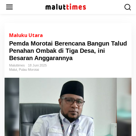
L
e
w
a
t
i
Maluku Utara
k
Pemda Morotai Berencana Bangun Talud
e
Penahan Ombak di Tiga Desa, ini
k
o
Besaran Anggarannya
n
Maluttimes
18 Juni 2025
t
Malut
,
Pulau Morotai
e
n