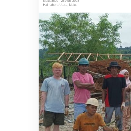
Maluttimes
25 April 2025
Halmahera Utara
,
Malut