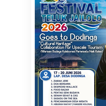
RSUD Tobelo Per
Layanan Jantung
Alat Echocardiog
NHM