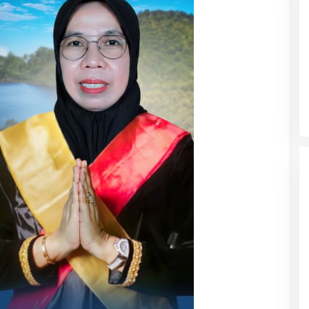
luas Akses
Kolaborasi NHM dan IDI Halut
 Anak, Didukung
Hadirkan Layanan Kesehatan bagi
raphy Bantuan
Warga Terdampak Bencana Kao
Barat