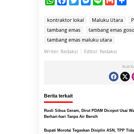
W
F
T
M
Li
G
S
h
ac
w
e
n
m
h
at
e
itt
ss
e
ai
a
kontraktor lokal
Maluku Utara
P
s
b
er
e
l
e
tambang emas
tambang emas gos
A
o
n
tambang emas maluku utara
p
o
g
Writer: Redaksi
Editor: Redaksi
p
k
er
Ikuti 
Berita terkait
Rusli Sibua Geram, Dirut PDAM Dicopot Usai W
Berhari-hari Tanpa Air Bersih
Bupati Morotai Tegaskan Disiplin ASN, TPP Tid