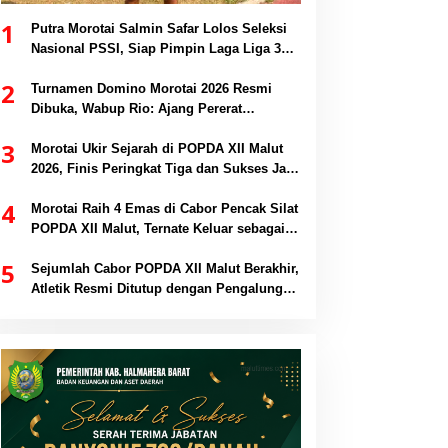
1
Putra Morotai Salmin Safar Lolos Seleksi
Nasional PSSI, Siap Pimpin Laga Liga 3
hingga EPA Liga 1
2
Turnamen Domino Morotai 2026 Resmi
Dibuka, Wabup Rio: Ajang Pererat
Persaudaraan dan Promosi Daerah
3
Morotai Ukir Sejarah di POPDA XII Malut
2026, Finis Peringkat Tiga dan Sukses Jadi
Tuan Rumah
4
Morotai Raih 4 Emas di Cabor Pencak Silat
POPDA XII Malut, Ternate Keluar sebagai
Juara Umum
5
Sejumlah Cabor POPDA XII Malut Berakhir,
Atletik Resmi Ditutup dengan Pengalungan
Medali