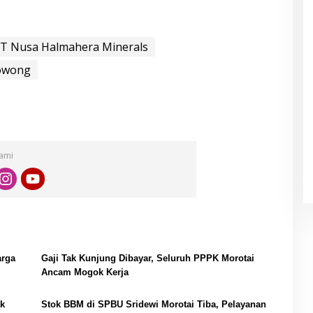
r
T Nusa Halmahera Minerals
owong
Kami
arga
Gaji Tak Kunjung Dibayar, Seluruh PPPK Morotai
Ancam Mogok Kerja
ak
Stok BBM di SPBU Sridewi Morotai Tiba, Pelayanan