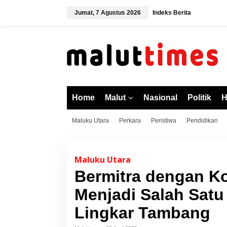
L
Jumat, 7 Agustus 2026
Indeks Berita
e
w
a
t
i
k
e
k
o
Home
Malut
Nasional
Politik
H
n
t
Maluku Utara
Perkara
Peristiwa
Pendidikan
e
n
Maluku Utara
Bermitra dengan Ko
Menjadi Salah Sat
Lingkar Tambang