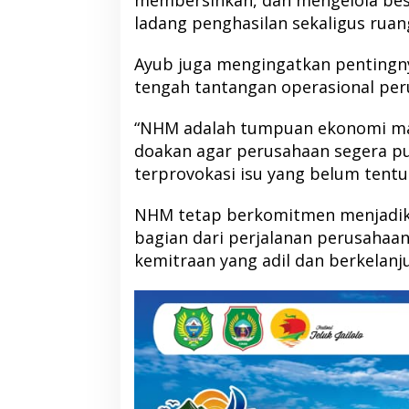
membersihkan, dan mengelola besi
ladang penghasilan sekaligus rua
Ayub juga mengingatkan pentingny
tengah tantangan operasional per
“NHM adalah tumpuan ekonomi mas
doakan agar perusahaan segera p
terprovokasi isu yang belum tentu
NHM tetap berkomitmen menjadika
bagian dari perjalanan perusaha
kemitraan yang adil dan berkelanj
DPP PKB Tunjuk 
Pimpin DPC PKB H
2026-2031
Di Berita, Halmahera Barat, P