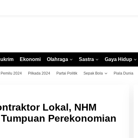
ukrim
Ekonomi
Olahraga
Sastra
Gaya Hidup
Pemilu 2024
Pilkada 2024
Partai Politik
Sepak Bola
Piala Dunia
ntraktor Lokal, NHM
u Tumpuan Perekonomian