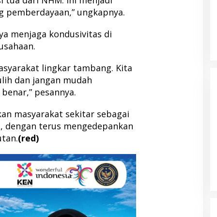
 tua dari NHM. Ini menjadi
ng pemberdayaan,” ungkapnya.
a menjaga kondusivitas di
usahaan.
yarakat lingkar tambang. Kita
ulih dan jangan mudah
 benar,” pesannya.
n masyarakat sekitar sebagai
an, dengan terus mengedepankan
utan.
(red)
Albert Hama
Bupati Morotai Hadiri Musda Golkar
albar Periode
Malut, Tegaskan Pentingnya
Sinergi Pembangunan
olitik
|
13 Juni 2026
Di Berita, Politik, Pulau Morotai
|
12 April 2026