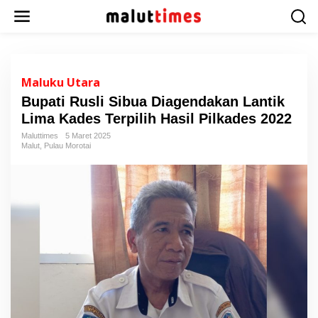
L
e
w
a
t
i
Maluku Utara
k
Bupati Rusli Sibua Diagendakan Lantik
e
Lima Kades Terpilih Hasil Pilkades 2022
k
o
Maluttimes
5 Maret 2025
n
Malut
,
Pulau Morotai
t
e
n