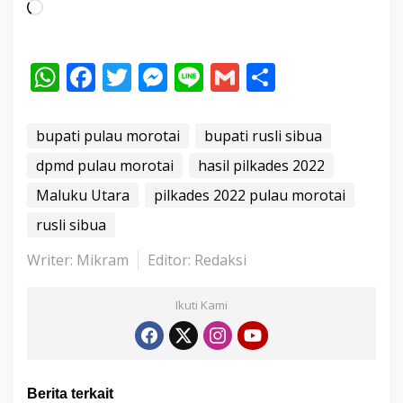
M
e
m
W
F
T
M
Li
G
S
u
h
ac
w
e
n
m
h
a
t
at
e
itt
ss
e
ai
ar
bupati pulau morotai
bupati rusli sibua
.
s
b
er
e
l
e
dpmd pulau morotai
hasil pilkades 2022
.
A
o
n
.
Maluku Utara
pilkades 2022 pulau morotai
p
o
g
rusli sibua
p
k
er
Writer: Mikram
Editor: Redaksi
Ikuti Kami
Berita terkait