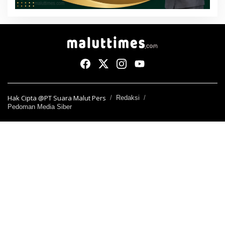
Hak Cipta @PT Suara Malut Pers
Redaksi
Pedoman Media Siber