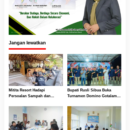
Jangan lewatkan
Mitita Resort Hadapi
Bupati Rusli Sibua Buka
Persoalan Sampah dan
Turnamen Domino Gotalamo
Nelayan, Bupati Rusli Sibua
Cup, Total Hadiah Rp35 Juta
Bertindak