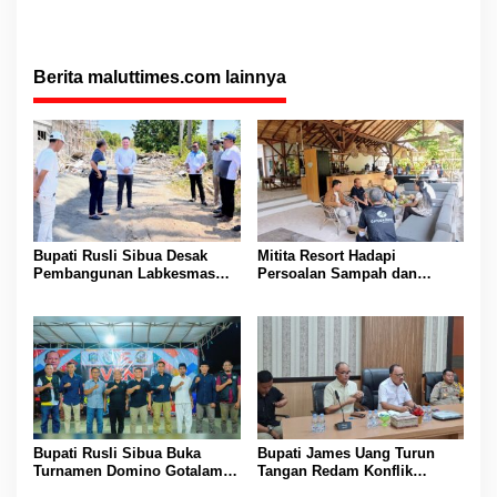
Berita maluttimes.com lainnya
Bupati Rusli Sibua Desak
Mitita Resort Hadapi
Pembangunan Labkesmas
Persoalan Sampah dan
Morotai Dikebut Sebelum 17
Nelayan, Bupati Rusli Sibua
Agustus
Bertindak
Bupati Rusli Sibua Buka
Bupati James Uang Turun
Turnamen Domino Gotalamo
Tangan Redam Konflik
Cup, Total Hadiah Rp35 Juta
Bataka–Tuguis, Pemkab Siap