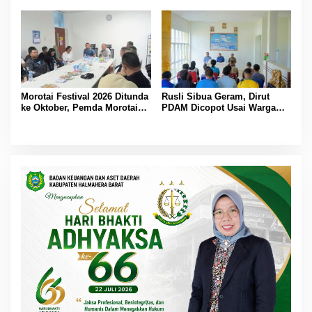
Bantu Korban dan Verifikasi
Kerugian
Morotai Festival 2026 Ditunda
Rusli Sibua Geram, Dirut
ke Oktober, Pemda Morotai
PDAM Dicopot Usai Warga
Bidik Lebih Banyak
Berhari-hari Tanpa Air Bersih
Wisatawan