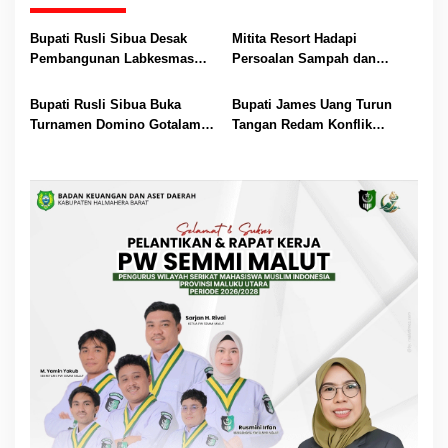
Bupati Rusli Sibua Desak
Mitita Resort Hadapi
Pembangunan Labkesmas
Persoalan Sampah dan
Morotai Dikebut Sebelum 17
Nelayan, Bupati Rusli Sibua
Agustus
Bertindak
Bupati Rusli Sibua Buka
Bupati James Uang Turun
Turnamen Domino Gotalamo
Tangan Redam Konflik
Cup, Total Hadiah Rp35 Juta
Bataka–Tuguis, Pemkab Siap
Bantu Korban dan Verifikasi
Kerugian