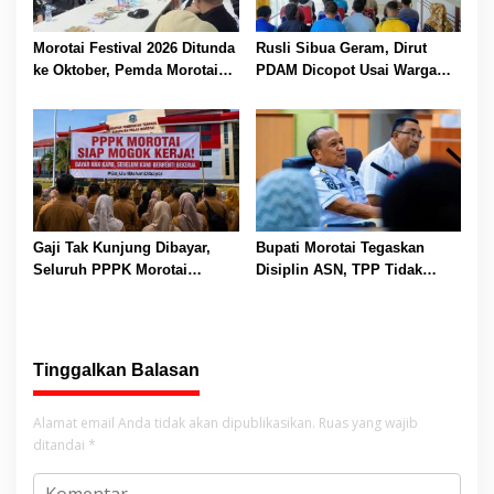
Morotai Festival 2026 Ditunda
Rusli Sibua Geram, Dirut
ke Oktober, Pemda Morotai
PDAM Dicopot Usai Warga
Bidik Lebih Banyak
Berhari-hari Tanpa Air Bersih
Wisatawan
Gaji Tak Kunjung Dibayar,
Bupati Morotai Tegaskan
Seluruh PPPK Morotai
Disiplin ASN, TPP Tidak
Ancam Mogok Kerja
Dipotong dan Reward-
Punishment Tetap Berlaku
Tinggalkan Balasan
Alamat email Anda tidak akan dipublikasikan.
Ruas yang wajib
ditandai
*