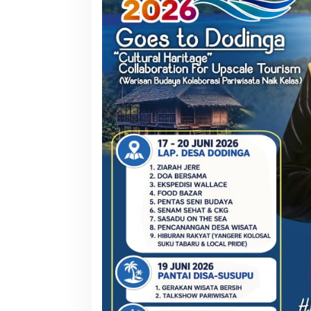
Kolaborasi NHM dan IDI Halut
Pemda Haltim dan
Hadirkan Layanan Kesehatan bagi
Teken MoU Pelay
Warga Terdampak Bencana Kao
Barat