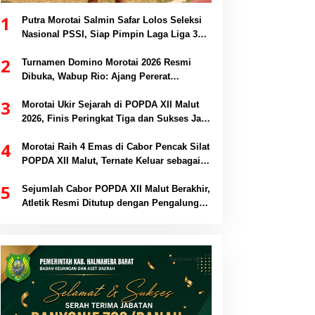
1
Putra Morotai Salmin Safar Lolos Seleksi
Nasional PSSI, Siap Pimpin Laga Liga 3
hingga EPA Liga 1
2
Turnamen Domino Morotai 2026 Resmi
Dibuka, Wabup Rio: Ajang Pererat
Persaudaraan dan Promosi Daerah
3
Morotai Ukir Sejarah di POPDA XII Malut
2026, Finis Peringkat Tiga dan Sukses Jadi
Tuan Rumah
4
Morotai Raih 4 Emas di Cabor Pencak Silat
POPDA XII Malut, Ternate Keluar sebagai
Juara Umum
5
Sejumlah Cabor POPDA XII Malut Berakhir,
Atletik Resmi Ditutup dengan Pengalungan
Medali