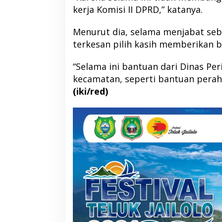
kerja Komisi II DPRD,” katanya.
Menurut dia, selama menjabat seba
terkesan pilih kasih memberikan 
“Selama ini bantuan dari Dinas Pe
kecamatan, seperti bantuan perahu
(iki/red)
Bupati Morotai Hadiri Musda Golkar
Ahmad Sahroni C
Malut, Tegaskan Pentingnya
Wakil Ketua Komisi
Sinergi Pembangunan
Masa Sanksi MKD
Di Berita, Politik, Pulau Morotai
|
12 April 2026
Di Berita, Nasional, Politik
|