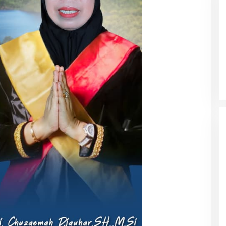
 Pemda Halut
Temuan Mengejutkan, Ratusan
anan Kesehatan
Obat Kadaluarsa Mengendap di
RSUD Morotai dan Faskes sejak
2022