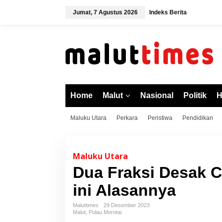
L
Jumat, 7 Agustus 2026
Indeks Berita
e
w
a
t
i
k
e
k
o
Home
Malut
Nasional
Politik
H
n
t
Maluku Utara
Perkara
Peristiwa
Pendidikan
e
n
Maluku Utara
Dua Fraksi Desak C
ini Alasannya
Maluttimes
29 Desember 2023
Malut
,
Pulau Morotai