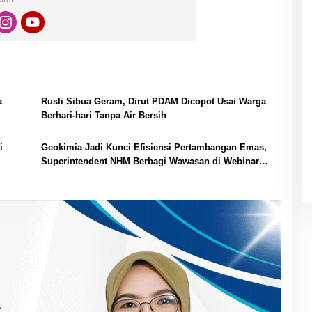
a
Rusli Sibua Geram, Dirut PDAM Dicopot Usai Warga
Berhari-hari Tanpa Air Bersih
i
Geokimia Jadi Kunci Efisiensi Pertambangan Emas,
Superintendent NHM Berbagi Wawasan di Webinar
MGEI-SC UNG