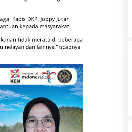
gai Kadis DKP, Joppy Jutan
bantuan kepada masyarakat.
rikanan tidak merata di beberapa
 nelayan dan lainnya,” ucapnya.
omeback Jadi
Netfid Morotai Gelar FGD, Soroti
 III, Publik Soroti
Buruknya Sistem Pemilu dan
Tantangan Pengawasan
19 Februari 2026
Di Politik, Pulau Morotai
|
5 Desember 2025