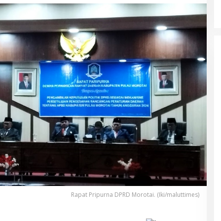
Rapat Pripurna DPRD Morotai. (Iki/maluttimes)