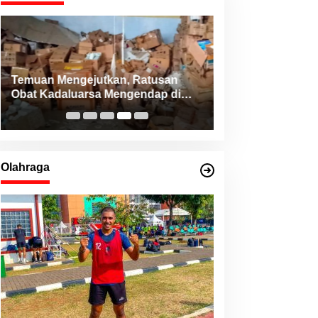
Konsistensi Haji Robert bersama
NHM Peduli Bantu Pasien Jantung
dari Berbagai Daerah di Maluku
Utara
Olahraga