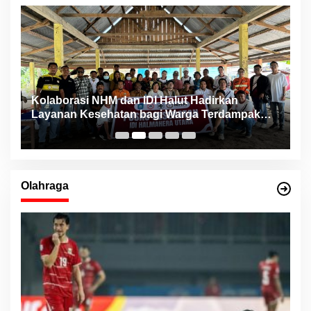
ng
Kolaborasi NHM dan IDI Halut Hadirkan
P
Layanan Kesehatan bagi Warga Terdampak
P
Bencana Kao Barat
Olahraga