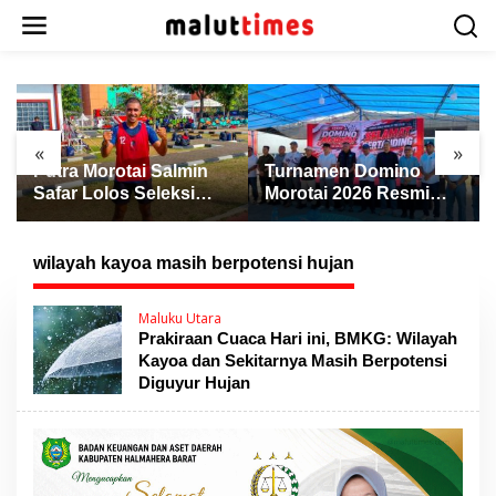
L
e
w
a
t
i
k
«
»
e
Putra Morotai Salmin
Turnamen Domino
k
Safar Lolos Seleksi
Morotai 2026 Resmi
o
Nasional PSSI, Siap
Dibuka, Wabup Rio:
n
Pimpin Laga Liga 3
Ajang Pererat
t
hingga EPA Liga 1
Persaudaraan dan
wilayah kayoa masih berpotensi hujan
e
Promosi Daerah
n
Maluku Utara
Prakiraan Cuaca Hari ini, BMKG: Wilayah
Kayoa dan Sekitarnya Masih Berpotensi
Diguyur Hujan