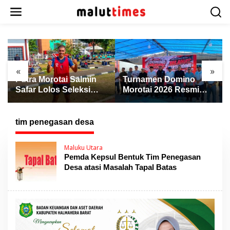
L
e
w
a
t
i
k
«
»
e
Putra Morotai Salmin
Turnamen Domino
k
Safar Lolos Seleksi
Morotai 2026 Resmi
o
Nasional PSSI, Siap
Dibuka, Wabup Rio:
n
Pimpin Laga Liga 3
Ajang Pererat
t
hingga EPA Liga 1
Persaudaraan dan
tim penegasan desa
e
Promosi Daerah
n
Maluku Utara
Pemda Kepsul Bentuk Tim Penegasan
Desa atasi Masalah Tapal Batas