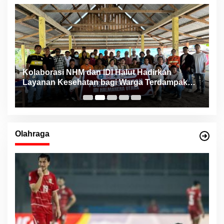
ng
Kolaborasi NHM dan IDI Halut Hadirkan
P
Layanan Kesehatan bagi Warga Terdampak
P
Bencana Kao Barat
Olahraga