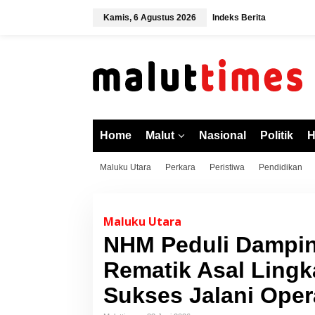
L
Kamis, 6 Agustus 2026
Indeks Berita
e
w
a
t
i
k
e
k
o
Home
Malut
Nasional
Politik
H
n
t
Maluku Utara
Perkara
Peristiwa
Pendidikan
e
n
Maluku Utara
NHM Peduli Dampin
Rematik Asal Ling
Sukses Jalani Opera