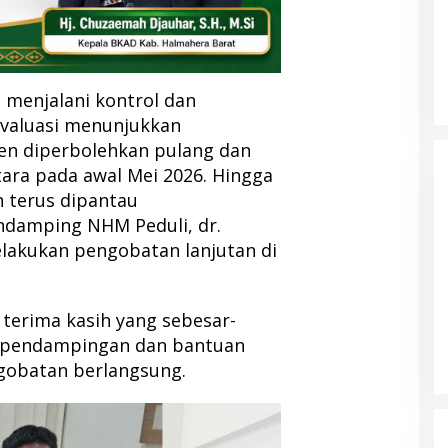
p menjalani kontrol dan
evaluasi menunjukkan
en diperbolehkan pulang dan
tara pada awal Mei 2026. Hingga
ih terus dipantau
damping NHM Peduli, dr.
lakukan pengobatan lanjutan di
DPP PKB Tunjuk Albert Hama
Pimpin DPC PKB Halbar Periode
terima kasih yang sebesar-
2026-2031
Di Berita, Halmahera Barat, Politik
|
13 Juni 2026
s pendampingan dan bantuan
gobatan berlangsung.