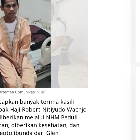
RSUD Tobelo Perluas Akses
Layanan Jantung Anak, Didukung
Alat Echocardiography Bantuan
NHM
epartemen Comunikasi NHM)
capkan banyak terima kasih
ak Haji Robert Nitiyudo Wachjo
iberikan melalui NHM Peduli.
an, diberikan kesehatan, dan
oto ibunda dari Glen.