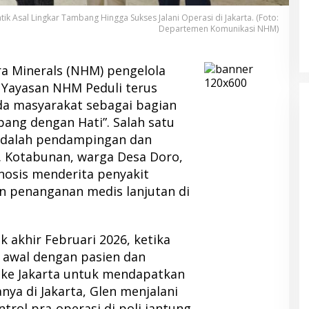
k Asal Lingkar Tambang Hingga Sukses Jalani Operasi di Jakarta. (Foto:
Departemen Komunikasi NHM)
a Minerals (NHM) pengelola
Yayasan NHM Peduli terus
a masyarakat sebagai bagian
bang dengan Hati”. Salah satu
 adalah pendampingan dan
. Kotabunan, warga Desa Doro,
nosis menderita penyakit
 penanganan medis lanjutan di
 akhir Februari 2026, ketika
 awal dengan pasien dan
 ke Jakarta untuk mendapatkan
nya di Jakarta, Glen menjalani
trol pra-operasi di poli jantung