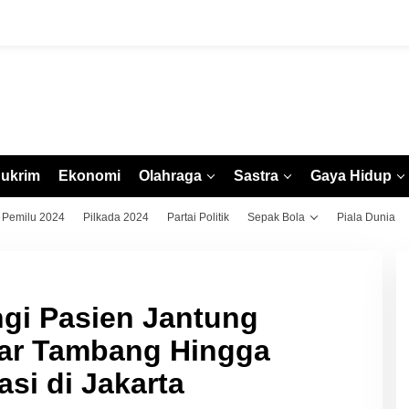
ukrim
Ekonomi
Olahraga
Sastra
Gaya Hidup
Pemilu 2024
Pilkada 2024
Partai Politik
Sepak Bola
Piala Dunia
gi Pasien Jantung
kar Tambang Hingga
si di Jakarta