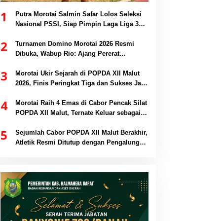
1
Putra Morotai Salmin Safar Lolos Seleksi
Nasional PSSI, Siap Pimpin Laga Liga 3
hingga EPA Liga 1
2
Turnamen Domino Morotai 2026 Resmi
Dibuka, Wabup Rio: Ajang Pererat
Persaudaraan dan Promosi Daerah
3
Morotai Ukir Sejarah di POPDA XII Malut
2026, Finis Peringkat Tiga dan Sukses Jadi
Tuan Rumah
4
Morotai Raih 4 Emas di Cabor Pencak Silat
POPDA XII Malut, Ternate Keluar sebagai
Juara Umum
5
Sejumlah Cabor POPDA XII Malut Berakhir,
Atletik Resmi Ditutup dengan Pengalungan
Medali