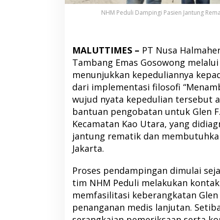
NHM Peduli Dampingi Pasien Jantung Remati
MALUTTIMES –
PT Nusa Halmaher
Tambang Emas Gosowong melalui 
menunjukkan kepeduliannya kepad
dari implementasi filosofi “Menam
wujud nyata kepedulian tersebut
bantuan pengobatan untuk Glen F
Kecamatan Kao Utara, yang didiag
jantung rematik dan membutuhkan
Jakarta.
Proses pendampingan dimulai sejak
tim NHM Peduli melakukan kontak
memfasilitasi keberangkatan Glen
penanganan medis lanjutan. Setiba
serangkaian pemeriksaan serta kon