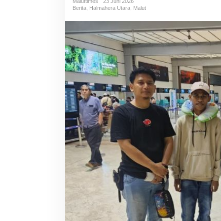
Maluttimes
23 Juni 2026
Berita
,
Halmahera Utara
,
Malut