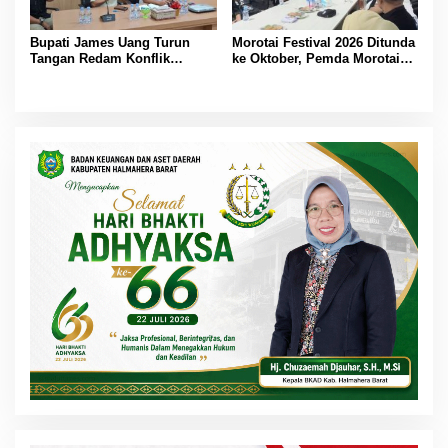
Bupati James Uang Turun
Morotai Festival 2026 Ditunda
Tangan Redam Konflik
ke Oktober, Pemda Morotai
Bataka–Tuguis, Pemkab Siap
Bidik Lebih Banyak
Bantu Korban dan Verifikasi
Wisatawan
Kerugian