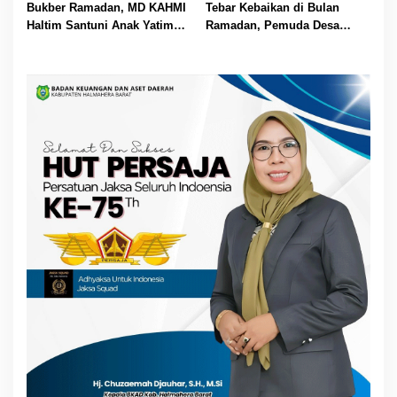
Santunan
Persatuan Umat
Bukber Ramadan, MD KAHMI
Tebar Kebaikan di Bulan
Haltim Santuni Anak Yatim
Ramadan, Pemuda Desa
dan Santri Ponpes Rimba
Muhajirin Morotai Bagikan
Ratusan Paket Takjil Gratis