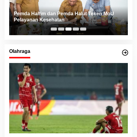
Pemda Haltim dan Pemda Halut Teken MoU
T
Pelayanan Kesehatan
K
F
Olahraga