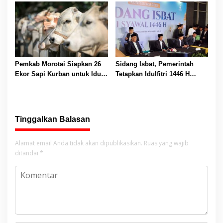
Kurban di Wilayah Lingkar
Minyakita Langka
Tambang
Pemkab Morotai Siapkan 26
Sidang Isbat, Pemerintah
Ekor Sapi Kurban untuk Idul
Tetapkan Idulfitri 1446 H
Adha 1447 Hijriah
Jatuh pada Senin 31 Maret
2025
Tinggalkan Balasan
Alamat email Anda tidak akan dipublikasikan.
Ruas yang wajib
ditandai
*