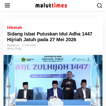
L
e
w
a
t
i
Hikmah
k
Sidang Isbat Putuskan Idul Adha 1447
e
Hijriah Jatuh pada 27 Mei 2026
k
o
Maluttimes
17 Mei 2026
n
Berita
,
Religi
t
e
n