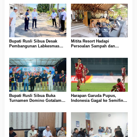
Bupati Rusli Sibua Desak
Mitita Resort Hadapi
Pembangunan Labkesmas
Persoalan Sampah dan
Morotai Dikebut Sebelum 17
Nelayan, Bupati Rusli Sibua
Agustus
Bertindak
Bupati Rusli Sibua Buka
Harapan Garuda Pupus,
Turnamen Domino Gotalamo
Indonesia Gagal ke Semifinal
Cup, Total Hadiah Rp35 Juta
Piala AFF 2026 Usai Ditahan
Singapura 1-1