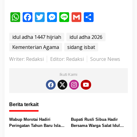
e
m
W
F
T
M
Li
G
S
u
h
ac
w
e
n
m
h
a
t
at
e
itt
ss
e
ai
ar
idul adha 1447 hijriah
idul adha 2026
.
s
b
er
e
l
e
Kementerian Agama
sidang isbat
.
A
o
n
.
Writer: Redaksi
Editor: Redaksi
Source News
p
o
g
p
k
er
Ikuti Kami
Berita terkait
Wabup Morotai Hadiri
Bupati Rusli Sibua Hadir
Peringatan Tahun Baru Islam
Bersama Warga Salat Idul
KKJM, 44 Anak Yatim Terima
Fitri 1447 H, Khatib Serukan