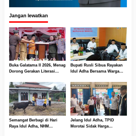
Jangan lewatkan
Buka Galatama II 2026, Menag
Bupati Rusli Sibua Rayakan
Dorong Gerakan Literasi
Idul Adha Bersama Warga
Madrasah Maluku Utara Jadi
dan Forkopimda, Hangatkan
Program Nasional
Silaturahmi di Morotai
Semangat Berbagi di Hari
Jelang Idul Adha, TPID
Raya Idul Adha, NHM
Morotai Sidak Harga
Distribusikan 66 Hewan
Sembako dan Temukan