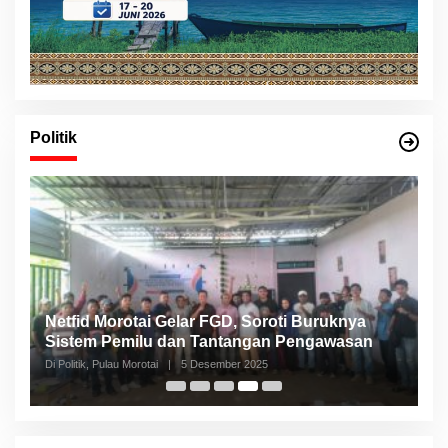
Politik
Sebut Rakyat ‘Goblok’, GMNI Ultimatum PDIP
Copot Masdar dari DPRD Halsel
Di Malut, Politik
|
4 September 2025