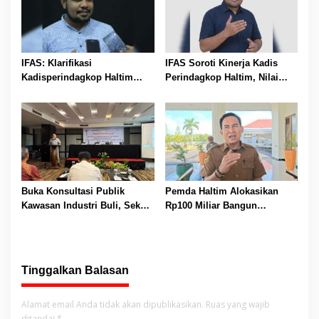
IFAS: Klarifikasi
IFAS Soroti Kinerja Kadis
Kadisperindagkop Haltim
Perindagkop Haltim, Nilai
Hanya “Informasi Kosong”,
Pembinaan UMKM dan
Bupati Diminta Lakukan
Koperasi Tak Berjalan
Evaluasi
Buka Konsultasi Publik
Pemda Haltim Alokasikan
Kawasan Industri Buli, Sekda
Rp100 Miliar Bangun
Haltim Minta PT Feni
Infrastruktur Jalan Maba
Perhatikan Revisi AMDAL
Utara, Perkuat Konektivitas
Wilayah
Tinggalkan Balasan
Alamat email Anda tidak akan dipublikasikan.
Ruas yang wajib
ditandai
*