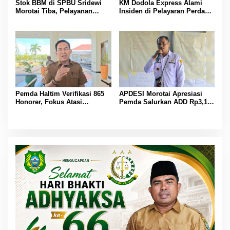
Stok BBM di SPBU Sridewi
KM Dodola Express Alami
Morotai Tiba, Pelayanan
Insiden di Pelayaran Perdana,
Pengisian Kembali Normal
Operasional Sementara
Dihentikan
Pemda Haltim Verifikasi 865
APDESI Morotai Apresiasi
Honorer, Fokus Atasi
Pemda Salurkan ADD Rp3,13
Kekurangan Guru dan Tenaga
Miliar, Dorong Desa
Kesehatan
Maksimalkan Penggunaannya