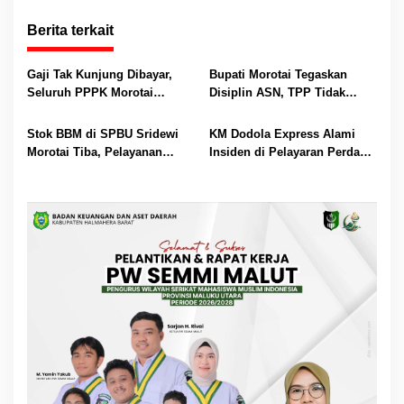
Berita terkait
Gaji Tak Kunjung Dibayar,
Bupati Morotai Tegaskan
Seluruh PPPK Morotai
Disiplin ASN, TPP Tidak
Ancam Mogok Kerja
Dipotong dan Reward-
Punishment Tetap Berlaku
Stok BBM di SPBU Sridewi
KM Dodola Express Alami
Morotai Tiba, Pelayanan
Insiden di Pelayaran Perdana,
Pengisian Kembali Normal
Operasional Sementara
Dihentikan