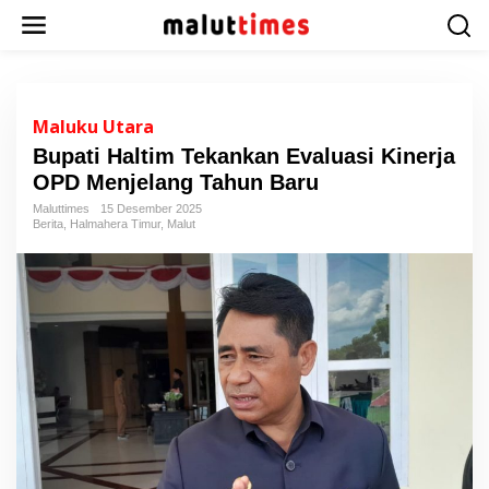
L
e
w
a
t
i
Maluku Utara
k
Bupati Haltim Tekankan Evaluasi Kinerja
e
OPD Menjelang Tahun Baru
k
o
Maluttimes
15 Desember 2025
n
Berita
,
Halmahera Timur
,
Malut
t
e
n